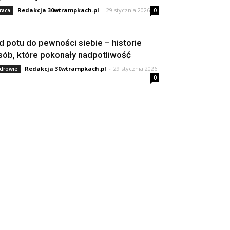
Redakcja 30wtrampkach.pl
-
29 stycznia 2026
raca
0
d potu do pewności siebie – historie
sób, które pokonały nadpotliwość
Redakcja 30wtrampkach.pl
-
29 stycznia 2026
drowie
0