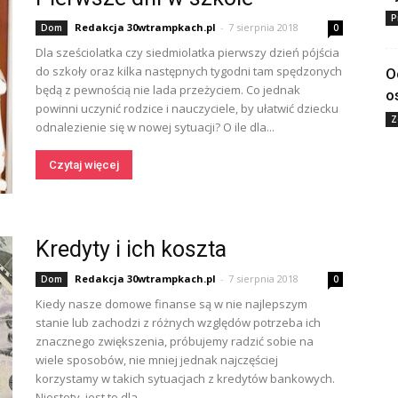
P
Redakcja 30wtrampkach.pl
-
7 sierpnia 2018
Dom
0
Dla sześciolatka czy siedmiolatka pierwszy dzień pójścia
do szkoły oraz kilka następnych tygodni tam spędzonych
O
będą z pewnością nie lada przeżyciem. Co jednak
o
powinni uczynić rodzice i nauczyciele, by ułatwić dziecku
Z
odnalezienie się w nowej sytuacji? O ile dla...
Czytaj więcej
Kredyty i ich koszta
Redakcja 30wtrampkach.pl
-
7 sierpnia 2018
Dom
0
Kiedy nasze domowe finanse są w nie najlepszym
stanie lub zachodzi z różnych względów potrzeba ich
znacznego zwiększenia, próbujemy radzić sobie na
wiele sposobów, nie mniej jednak najczęściej
korzystamy w takich sytuacjach z kredytów bankowych.
Niestety, jest to dla...