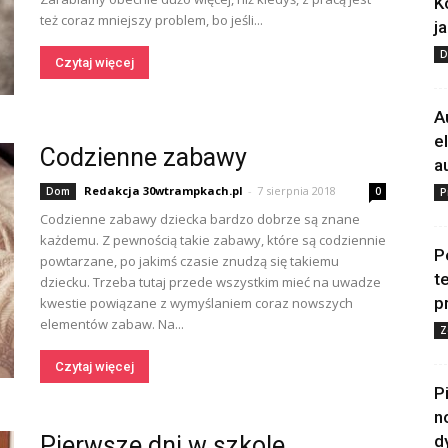
K
też coraz mniejszy problem, bo jeśli...
j
D
Czytaj więcej
A
e
Codzienne zabawy
a
Redakcja 30wtrampkach.pl
-
7 sierpnia 2018
Dom
0
P
Codzienne zabawy dziecka bardzo dobrze są znane
każdemu. Z pewnością takie zabawy, które są codziennie
P
powtarzane, po jakimś czasie znudzą się takiemu
t
dziecku. Trzeba tutaj przede wszystkim mieć na uwadze
p
kwestie powiązane z wymyślaniem coraz nowszych
elementów zabaw. Na...
Z
Czytaj więcej
P
n
Pierwsze dni w szkole
d