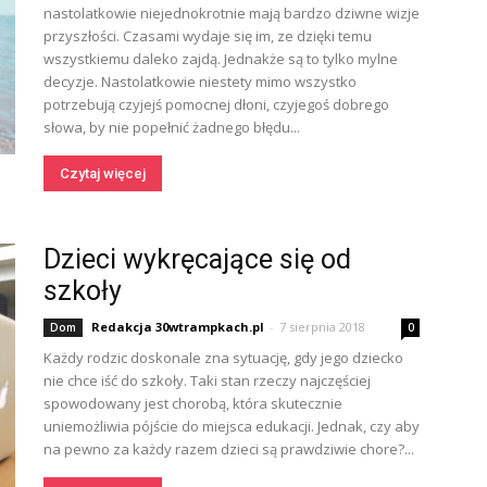
nastolatkowie niejednokrotnie mają bardzo dziwne wizje
przyszłości. Czasami wydaje się im, ze dzięki temu
wszystkiemu daleko zajdą. Jednakże są to tylko mylne
decyzje. Nastolatkowie niestety mimo wszystko
potrzebują czyjejś pomocnej dłoni, czyjegoś dobrego
słowa, by nie popełnić żadnego błędu...
Czytaj więcej
Dzieci wykręcające się od
szkoły
Redakcja 30wtrampkach.pl
-
7 sierpnia 2018
Dom
0
Każdy rodzic doskonale zna sytuację, gdy jego dziecko
nie chce iść do szkoły. Taki stan rzeczy najczęściej
spowodowany jest chorobą, która skutecznie
uniemożliwia pójście do miejsca edukacji. Jednak, czy aby
na pewno za każdy razem dzieci są prawdziwie chore?...