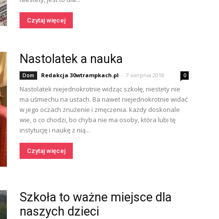
Czytaj więcej
Nastolatek a nauka
Redakcja 30wtrampkach.pl
-
7 sierpnia 2018
Dom
0
Nastolatek niejednokrotnie widząc szkołę, niestety nie
ma uśmiechu na ustach. Ba nawet niejednokrotnie widać
w jego oczach znużenie i zmęczenia. każdy doskonale
wie, o co chodzi, bo chyba nie ma osoby, która lubi tę
instytucję i naukę z nią...
Czytaj więcej
Szkoła to ważne miejsce dla
naszych dzieci