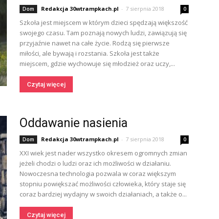
Redakcja 30wtrampkach.pl
-
7 sierpnia 2018
Dom
0
Szkoła jest miejscem w którym dzieci spędzają większość
swojego czasu. Tam poznają nowych ludzi, zawiązują się
przyjaźnie nawet na całe życie. Rodzą się pierwsze
miłości, ale bywają i rozstania. Szkoła jest także
miejscem, gdzie wychowuje się młodzież oraz uczy,...
Czytaj więcej
Oddawanie nasienia
Redakcja 30wtrampkach.pl
-
7 sierpnia 2018
Dom
0
XXI wiek jest nader wszystko okresem ogromnych zmian
jeżeli chodzi o ludzi oraz ich możliwości w działaniu.
Nowoczesna technologia pozwala w coraz większym
stopniu powiększać możliwości człowieka, który staje się
coraz bardziej wydajny w swoich działaniach, a także o...
Czytaj więcej