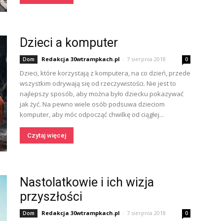
Dzieci a komputer
Redakcja 30wtrampkach.pl
-
7 sierpnia 2018
Dom
0
Dzieci, które korzystają z komputera, na co dzień, przede
wszystkim odrywają się od rzeczywistości. Nie jest to
najlepszy sposób, aby można było dziecku pokazywać
jak żyć. Na pewno wiele osób podsuwa dzieciom
komputer, aby móc odpocząć chwilkę od ciągłej...
Czytaj więcej
Nastolatkowie i ich wizja
przyszłości
Redakcja 30wtrampkach.pl
-
7 sierpnia 2018
Dom
0