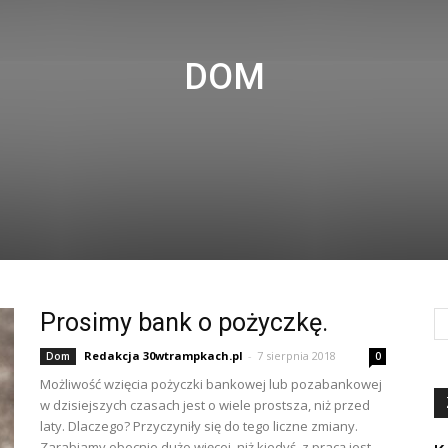
DOM
Prosimy bank o pożyczkę.
Redakcja 30wtrampkach.pl
-
7 sierpnia 2018
Dom
0
Możliwość wzięcia pożyczki bankowej lub pozabankowej
w dzisiejszych czasach jest o wiele prostsza, niż przed
laty. Dlaczego? Przyczyniły się do tego liczne zmiany.
Zarabiamy obecnie dużo więcej, niż kiedyś, z pracą jest