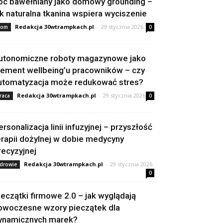
oc bawełniany jako domowy grounding –
ak naturalna tkanina wspiera wyciszenie
Redakcja 30wtrampkach.pl
-
29 stycznia 2026
om
0
utonomiczne roboty magazynowe jako
lement wellbeing’u pracowników – czy
utomatyzacja może redukować stres?
Redakcja 30wtrampkach.pl
-
29 stycznia 2026
raca
0
ersonalizacja linii infuzyjnej – przyszłość
erapii dożylnej w dobie medycyny
recyzyjnej
Redakcja 30wtrampkach.pl
-
29 stycznia 2026
drowie
0
ieczątki firmowe 2.0 – jak wyglądają
owoczesne wzory pieczątek dla
ynamicznych marek?