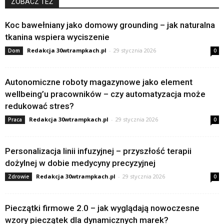
ZOBACZ TEŻ
Koc bawełniany jako domowy grounding – jak naturalna
tkanina wspiera wyciszenie
Redakcja 30wtrampkach.pl
-
29 stycznia 2026
Dom
0
Autonomiczne roboty magazynowe jako element
wellbeing’u pracowników – czy automatyzacja może
redukować stres?
Redakcja 30wtrampkach.pl
-
29 stycznia 2026
Praca
0
Personalizacja linii infuzyjnej – przyszłość terapii
dożylnej w dobie medycyny precyzyjnej
Redakcja 30wtrampkach.pl
-
29 stycznia 2026
Zdrowie
0
Pieczątki firmowe 2.0 – jak wyglądają nowoczesne
wzory pieczątek dla dynamicznych marek?