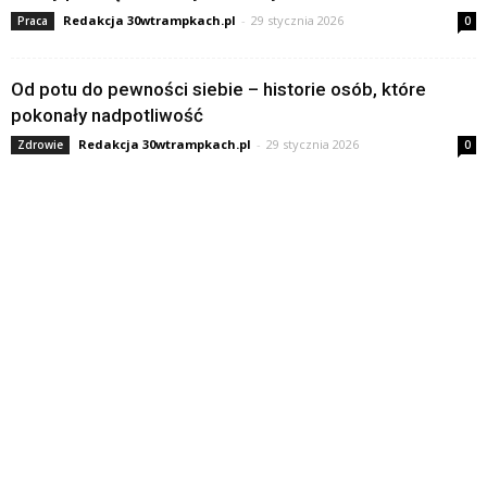
Redakcja 30wtrampkach.pl
-
29 stycznia 2026
Praca
0
Od potu do pewności siebie – historie osób, które
pokonały nadpotliwość
Redakcja 30wtrampkach.pl
-
29 stycznia 2026
Zdrowie
0