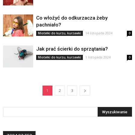
Co włożyć do odkurzacza żeby
pachniało?
14 listopada 2024
Miotełki do kurzu, kurzawki
0
Jak prać ścierki do sprzątania?
1 listopada 2024
Miotełki do kurzu, kurzawki
0
1
2
3