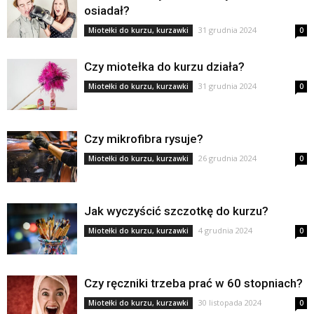
osiadał?
31 grudnia 2024
Miotełki do kurzu, kurzawki
0
Czy miotełka do kurzu działa?
31 grudnia 2024
Miotełki do kurzu, kurzawki
0
Czy mikrofibra rysuje?
26 grudnia 2024
Miotełki do kurzu, kurzawki
0
Jak wyczyścić szczotkę do kurzu?
4 grudnia 2024
Miotełki do kurzu, kurzawki
0
Czy ręczniki trzeba prać w 60 stopniach?
30 listopada 2024
Miotełki do kurzu, kurzawki
0