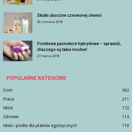
Skutki uboczne czerwonej chemii
30 czerwca 2018
Fioletowe paznokcie hybrydowe – sprawdź,
dlaczego są takie modne!
27 marca 2018
POPULARNE KATEGORIE
Dom
392
Praca
211
Miód
172
Zdrowie
113
Miski i poidła dla ptaków egzotycznych
110