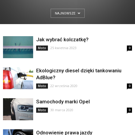
NAJNOWSZE
Jak wybrać kolczatkę?
25 kwietnia 2023
Moto
0
Ekologiczny diesel dzięki tankowaniu
AdBlue?
22 września 2020
Moto
0
Samochody marki Opel
30 marca 2020
Moto
0
Odnowienie prawa jazdy