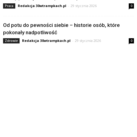
Redakcja 30wtrampkach.pl
-
29 stycznia 2026
Praca
0
Od potu do pewności siebie – historie osób, które
pokonały nadpotliwość
Redakcja 30wtrampkach.pl
-
29 stycznia 2026
Zdrowie
0