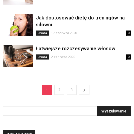
Jak dostosować dietę do treningów na
siłowni
17 czerwca 2020
Uroda
0
Łatwiejsze rozczesywanie włosów
2 czerwca 2020
Uroda
0
1
2
3