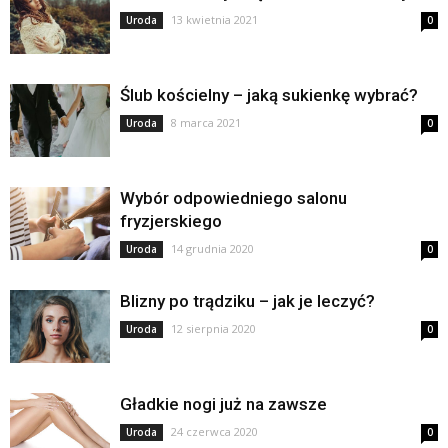
13 kwietnia 2021
Uroda
0
Ślub kościelny – jaką sukienkę wybrać?
8 marca 2021
Uroda
0
Wybór odpowiedniego salonu
fryzjerskiego
14 grudnia 2020
Uroda
0
Blizny po trądziku – jak je leczyć?
12 sierpnia 2020
Uroda
0
Gładkie nogi już na zawsze
24 czerwca 2020
Uroda
0