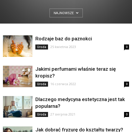
NAJNOWSZE
Rodzaje baz do paznokci
25 kwietnia 2023
Uroda
0
Jakimi perfumami właśnie teraz się
kropisz?
16 czerwca 2022
Uroda
0
Dlaczego medycyna estetyczna jest tak
popularna?
27 sierpnia 2021
Uroda
0
Jak dobrać fryzurę do kształtu twarzy?