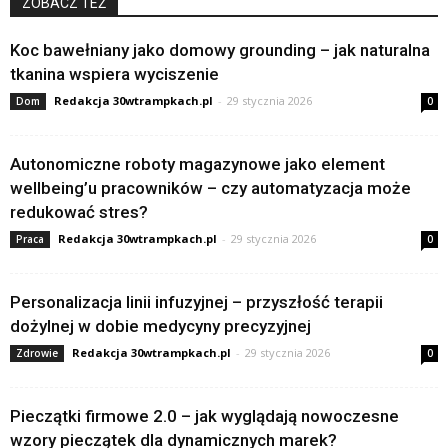
ZOBACZ TEŻ
Koc bawełniany jako domowy grounding – jak naturalna
tkanina wspiera wyciszenie
Redakcja 30wtrampkach.pl
-
29 stycznia 2026
Dom
0
Autonomiczne roboty magazynowe jako element
wellbeing’u pracowników – czy automatyzacja może
redukować stres?
Redakcja 30wtrampkach.pl
-
29 stycznia 2026
Praca
0
Personalizacja linii infuzyjnej – przyszłość terapii
dożylnej w dobie medycyny precyzyjnej
Redakcja 30wtrampkach.pl
-
29 stycznia 2026
Zdrowie
0
Pieczątki firmowe 2.0 – jak wyglądają nowoczesne
wzory pieczątek dla dynamicznych marek?