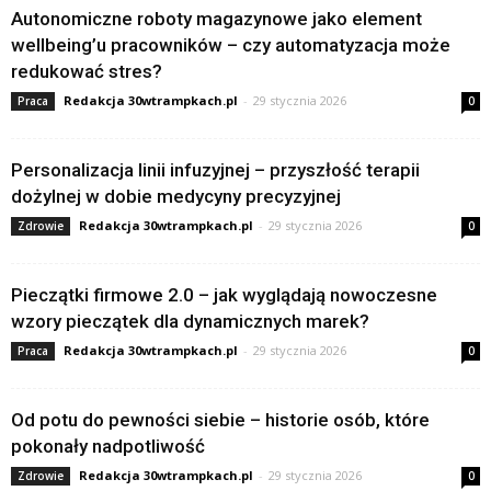
Autonomiczne roboty magazynowe jako element
wellbeing’u pracowników – czy automatyzacja może
redukować stres?
Redakcja 30wtrampkach.pl
-
29 stycznia 2026
Praca
0
Personalizacja linii infuzyjnej – przyszłość terapii
dożylnej w dobie medycyny precyzyjnej
Redakcja 30wtrampkach.pl
-
29 stycznia 2026
Zdrowie
0
Pieczątki firmowe 2.0 – jak wyglądają nowoczesne
wzory pieczątek dla dynamicznych marek?
Redakcja 30wtrampkach.pl
-
29 stycznia 2026
Praca
0
Od potu do pewności siebie – historie osób, które
pokonały nadpotliwość
Redakcja 30wtrampkach.pl
-
29 stycznia 2026
Zdrowie
0