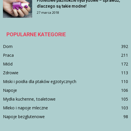
Fioletowe paznokcie hybrydowe – sprawdź,
dlaczego są takie modne!
27 marca 2018
POPULARNE KATEGORIE
Dom
392
Praca
211
Miód
172
Zdrowie
113
Miski i poidła dla ptaków egzotycznych
110
Napoje
106
Mydła kuchenne, toaletowe
105
Mleko i napoje mleczne
103
Napoje bezglutenowe
98