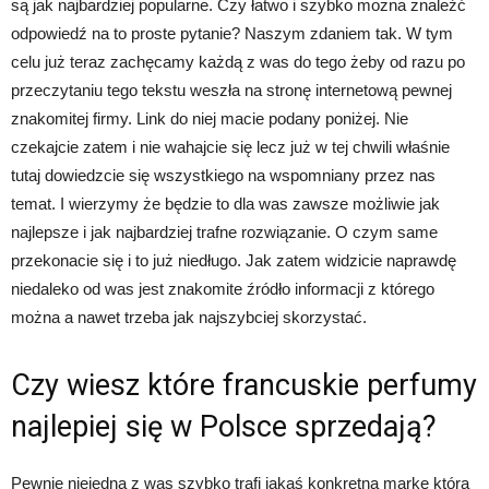
są jak najbardziej popularne. Czy łatwo i szybko można znaleźć
odpowiedź na to proste pytanie? Naszym zdaniem tak. W tym
celu już teraz zachęcamy każdą z was do tego żeby od razu po
przeczytaniu tego tekstu weszła na stronę internetową pewnej
znakomitej firmy. Link do niej macie podany poniżej. Nie
czekajcie zatem i nie wahajcie się lecz już w tej chwili właśnie
tutaj dowiedzcie się wszystkiego na wspomniany przez nas
temat. I wierzymy że będzie to dla was zawsze możliwie jak
najlepsze i jak najbardziej trafne rozwiązanie. O czym same
przekonacie się i to już niedługo. Jak zatem widzicie naprawdę
niedaleko od was jest znakomite źródło informacji z którego
można a nawet trzeba jak najszybciej skorzystać.
Czy wiesz które francuskie perfumy
najlepiej się w Polsce sprzedają?
Pewnie niejedna z was szybko trafi jakąś konkretną markę która