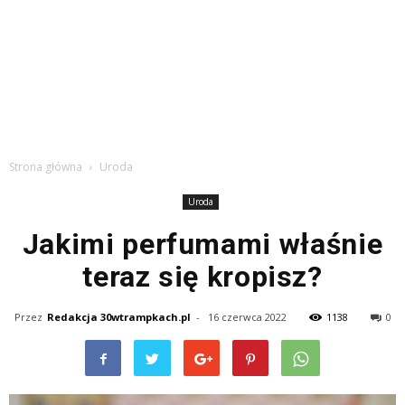
Strona główna
Uroda
Uroda
Jakimi perfumami właśnie
teraz się kropisz?
Przez
Redakcja 30wtrampkach.pl
-
16 czerwca 2022
1138
0