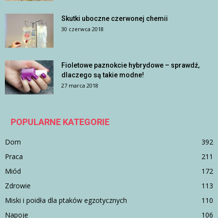
Skutki uboczne czerwonej chemii
30 czerwca 2018
Fioletowe paznokcie hybrydowe – sprawdź,
dlaczego są takie modne!
27 marca 2018
POPULARNE KATEGORIE
Dom
392
Praca
211
Miód
172
Zdrowie
113
Miski i poidła dla ptaków egzotycznych
110
Napoje
106