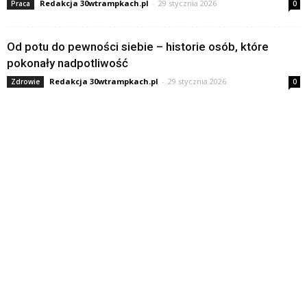
Redakcja 30wtrampkach.pl
-
29 stycznia 2026
Praca
0
Od potu do pewności siebie – historie osób, które
pokonały nadpotliwość
Redakcja 30wtrampkach.pl
-
29 stycznia 2026
Zdrowie
0