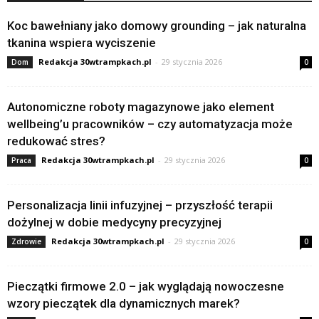
Koc bawełniany jako domowy grounding – jak naturalna
tkanina wspiera wyciszenie
Redakcja 30wtrampkach.pl
-
29 stycznia 2026
Dom
0
Autonomiczne roboty magazynowe jako element
wellbeing’u pracowników – czy automatyzacja może
redukować stres?
Redakcja 30wtrampkach.pl
-
29 stycznia 2026
Praca
0
Personalizacja linii infuzyjnej – przyszłość terapii
dożylnej w dobie medycyny precyzyjnej
Redakcja 30wtrampkach.pl
-
29 stycznia 2026
Zdrowie
0
Pieczątki firmowe 2.0 – jak wyglądają nowoczesne
wzory pieczątek dla dynamicznych marek?