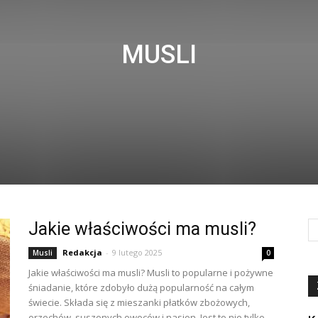
MUSLI
Jakie właściwości ma musli?
Redakcja
-
9 lutego 2025
Musli
0
Jakie właściwości ma musli? Musli to popularne i pożywne
śniadanie, które zdobyło dużą popularność na całym
świecie. Składa się z mieszanki płatków zbożowych,
orzechów, suszonych owoców i nasion. Jest to nie tylko