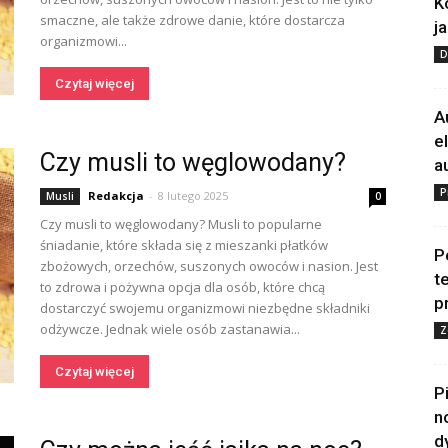
K
smaczne, ale także zdrowe danie, które dostarcza
j
organizmowi...
D
Czytaj więcej
A
e
Czy musli to węglowodany?
a
P
Redakcja
-
8 lutego 2025
Musli
0
Czy musli to węglowodany? Musli to popularne
śniadanie, które składa się z mieszanki płatków
P
zbożowych, orzechów, suszonych owoców i nasion. Jest
t
to zdrowa i pożywna opcja dla osób, które chcą
p
dostarczyć swojemu organizmowi niezbędne składniki
odżywcze. Jednak wiele osób zastanawia...
Z
Czytaj więcej
P
n
d