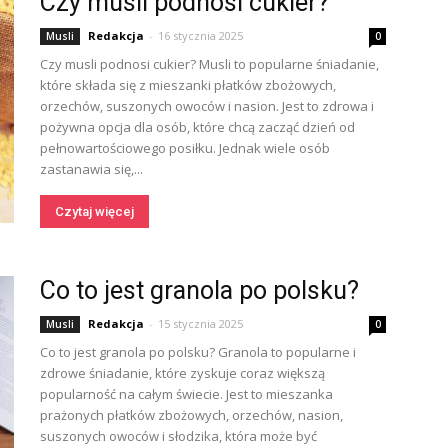
Czy musli podnosi cukier?
Redakcja
-
16 stycznia 2025
Musli
0
Czy musli podnosi cukier? Musli to popularne śniadanie,
które składa się z mieszanki płatków zbożowych,
orzechów, suszonych owoców i nasion. Jest to zdrowa i
pożywna opcja dla osób, które chcą zacząć dzień od
pełnowartościowego posiłku. Jednak wiele osób
zastanawia się,...
Czytaj więcej
Co to jest granola po polsku?
Redakcja
-
15 stycznia 2025
Musli
0
Co to jest granola po polsku? Granola to popularne i
zdrowe śniadanie, które zyskuje coraz większą
popularność na całym świecie. Jest to mieszanka
prażonych płatków zbożowych, orzechów, nasion,
suszonych owoców i słodzika, która może być