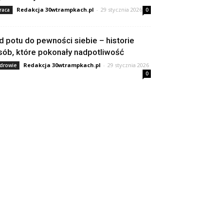
Redakcja 30wtrampkach.pl
-
29 stycznia 2026
raca
0
d potu do pewności siebie – historie
sób, które pokonały nadpotliwość
Redakcja 30wtrampkach.pl
-
29 stycznia 2026
drowie
0