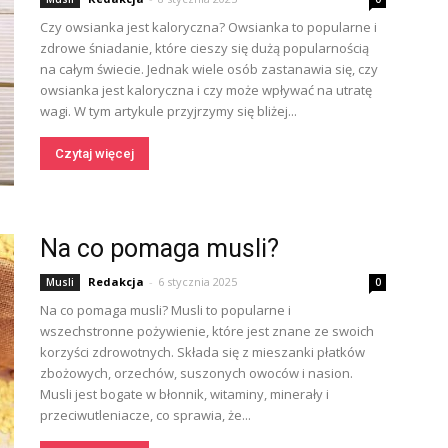
Czy owsianka jest kaloryczna? Owsianka to popularne i
zdrowe śniadanie, które cieszy się dużą popularnością
na całym świecie. Jednak wiele osób zastanawia się, czy
owsianka jest kaloryczna i czy może wpływać na utratę
wagi. W tym artykule przyjrzymy się bliżej...
Czytaj więcej
Na co pomaga musli?
Redakcja
-
6 stycznia 2025
Musli
0
Na co pomaga musli? Musli to popularne i
wszechstronne pożywienie, które jest znane ze swoich
korzyści zdrowotnych. Składa się z mieszanki płatków
zbożowych, orzechów, suszonych owoców i nasion.
Musli jest bogate w błonnik, witaminy, minerały i
przeciwutleniacze, co sprawia, że...