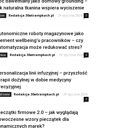
oc bawełniany jako domowy grounding –
ak naturalna tkanina wspiera wyciszenie
Redakcja 30wtrampkach.pl
-
29 stycznia 2026
om
0
utonomiczne roboty magazynowe jako
lement wellbeing’u pracowników – czy
utomatyzacja może redukować stres?
Redakcja 30wtrampkach.pl
-
29 stycznia 2026
raca
0
ersonalizacja linii infuzyjnej – przyszłość
erapii dożylnej w dobie medycyny
recyzyjnej
Redakcja 30wtrampkach.pl
-
29 stycznia 2026
drowie
0
ieczątki firmowe 2.0 – jak wyglądają
owoczesne wzory pieczątek dla
ynamicznych marek?