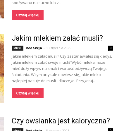
spożywana na sucho lub z...
Czytaj więcej
Jakim mlekiem zalać musli?
Redakcja
-
13 stycznia 2025
Musli
0
Jakim mlekiem zalać musli? Czy zastanawiałeś się kiedyś,
jakim mlekiem zalać swoje musli? Wybór mleka może
mieć duży wpływ na smak i wartość odżywczą Twojego
śniadania. W tym artykule dowiesz się, jakie mleko
najlepiej pasuje do musli i dlaczego. Przygotuj...
Czytaj więcej
Czy owsianka jest kaloryczna?
Redakcja
-
8 stycznia 2025
Musli
0