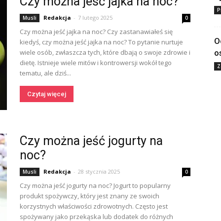
Czy można jeść jajka na noc?
P
Redakcja
-
7 lutego 2025
Musli
0
Czy można jeść jajka na noc? Czy zastanawiałeś się
O
kiedyś, czy można jeść jajka na noc? To pytanie nurtuje
wiele osób, zwłaszcza tych, które dbają o swoje zdrowie i
o
dietę. Istnieje wiele mitów i kontrowersji wokół tego
Z
tematu, ale dziś...
Czytaj więcej
Czy można jeść jogurty na
noc?
Redakcja
-
28 stycznia 2025
Musli
0
Czy można jeść jogurty na noc? Jogurt to popularny
produkt spożywczy, który jest znany ze swoich
korzystnych właściwości zdrowotnych. Często jest
spożywany jako przekąska lub dodatek do różnych