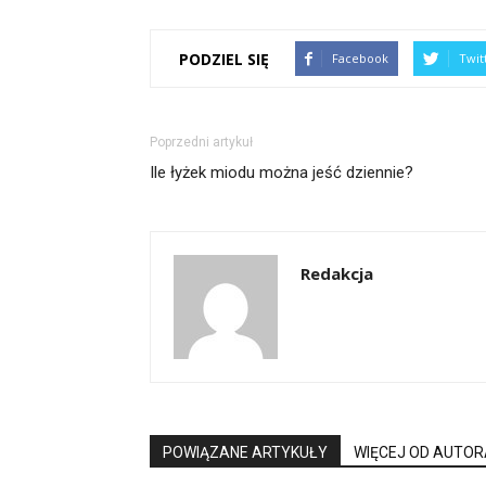
PODZIEL SIĘ
Facebook
Twit
Poprzedni artykuł
Ile łyżek miodu można jeść dziennie?
Redakcja
POWIĄZANE ARTYKUŁY
WIĘCEJ OD AUTOR