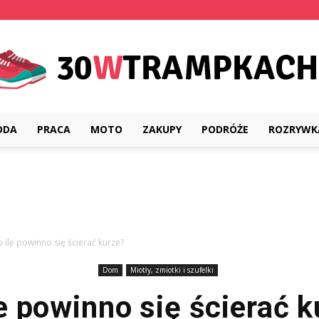
ODA
PRACA
MOTO
ZAKUPY
PODRÓŻE
ROZRYWK
30wtrampkach.pl
 ile powinno się ścierać kurze?
Dom
Miotły, zmiotki i szufelki
le powinno się ścierać k