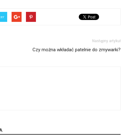
ter
Następny artykuł
Czy można wkładać patelnie do zmywarki?
A