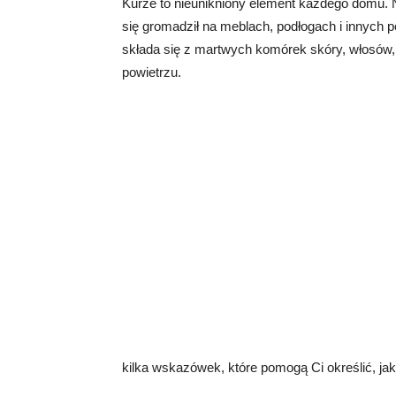
Kurze to nieunikniony element każdego domu. Ni
się gromadził na meblach, podłogach i innych p
składa się z martwych komórek skóry, włosów,
powietrzu.
kilka wskazówek, które pomogą Ci określić, ja