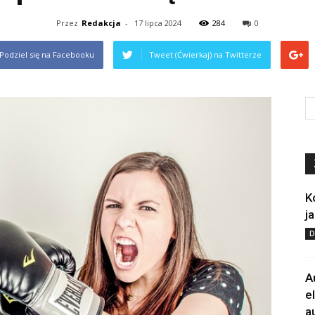
Przez
Redakcja
-
17 lipca 2024
284
0
Podziel się na Facebooku
Tweet (Ćwierkaj) na Twitterze
K
j
D
A
e
a