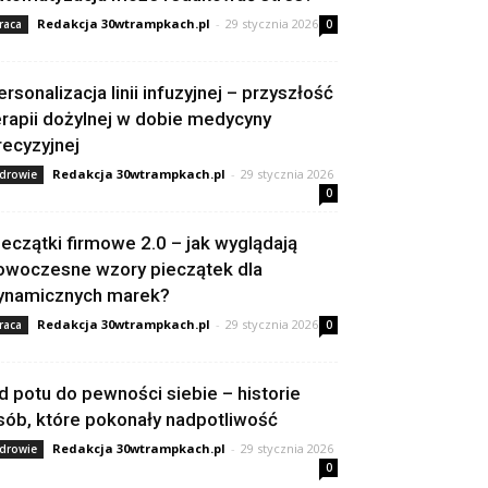
Redakcja 30wtrampkach.pl
-
29 stycznia 2026
raca
0
ersonalizacja linii infuzyjnej – przyszłość
erapii dożylnej w dobie medycyny
recyzyjnej
Redakcja 30wtrampkach.pl
-
29 stycznia 2026
drowie
0
ieczątki firmowe 2.0 – jak wyglądają
owoczesne wzory pieczątek dla
ynamicznych marek?
Redakcja 30wtrampkach.pl
-
29 stycznia 2026
raca
0
d potu do pewności siebie – historie
sób, które pokonały nadpotliwość
Redakcja 30wtrampkach.pl
-
29 stycznia 2026
drowie
0