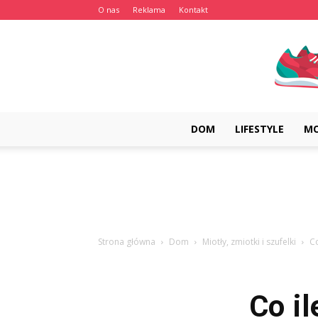
O nas
Reklama
Kontakt
DOM
LIFESTYLE
M
Strona główna
Dom
Miotły, zmiotki i szufelki
Co
Co i