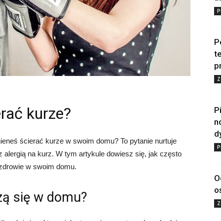
P
P
t
p
Z
erać kurze?
P
n
d
nieneś ścierać kurze w swoim domu? To pytanie nurtuje
P
 alergią na kurz. W tym artykule dowiesz się, jak często
 zdrowie w swoim domu.
O
o
zą się w domu?
Z