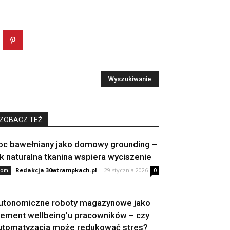
ZOBACZ TEŻ
oc bawełniany jako domowy grounding –
ak naturalna tkanina wspiera wyciszenie
Redakcja 30wtrampkach.pl
-
29 stycznia 2026
om
0
utonomiczne roboty magazynowe jako
lement wellbeing’u pracowników – czy
utomatyzacja może redukować stres?