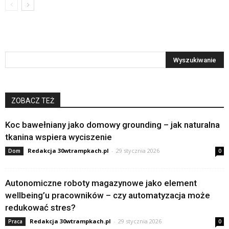
ZOBACZ TEŻ
Koc bawełniany jako domowy grounding – jak naturalna
tkanina wspiera wyciszenie
Redakcja 30wtrampkach.pl
-
29 stycznia 2026
Dom
0
Autonomiczne roboty magazynowe jako element
wellbeing’u pracowników – czy automatyzacja może
redukować stres?
Redakcja 30wtrampkach.pl
-
29 stycznia 2026
Praca
0