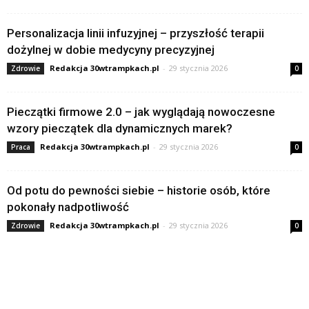
Personalizacja linii infuzyjnej – przyszłość terapii
dożylnej w dobie medycyny precyzyjnej
Redakcja 30wtrampkach.pl
-
29 stycznia 2026
Zdrowie
0
Pieczątki firmowe 2.0 – jak wyglądają nowoczesne
wzory pieczątek dla dynamicznych marek?
Redakcja 30wtrampkach.pl
-
29 stycznia 2026
Praca
0
Od potu do pewności siebie – historie osób, które
pokonały nadpotliwość
Redakcja 30wtrampkach.pl
-
29 stycznia 2026
Zdrowie
0