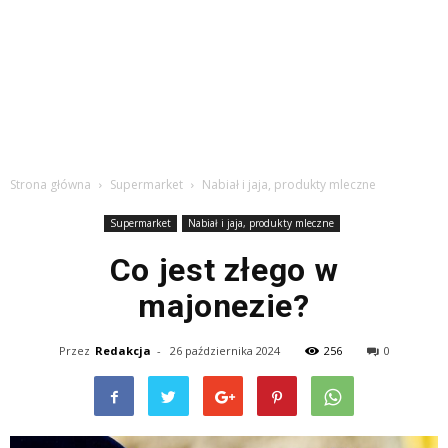
Strona główna
Supermarket
Nabiał i jaja, produkty mleczne
Supermarket
Nabiał i jaja, produkty mleczne
Co jest złego w
majonezie?
Przez
Redakcja
-
26 października 2024
256
0