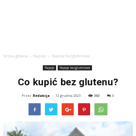
Strona główna
Napoje
Napoje bezglutenowe
Napoje
Napoje bezglutenowe
Co kupić bez glutenu?
Przez
Redakcja
-
12 grudnia 2023
363
0