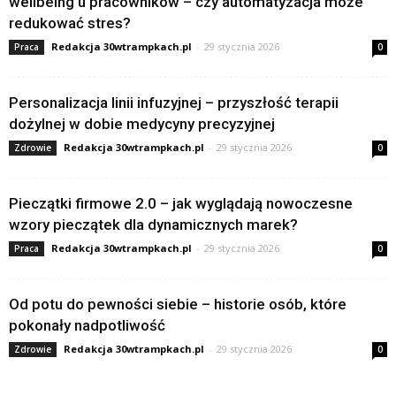
wellbeing’u pracowników – czy automatyzacja może
redukować stres?
Redakcja 30wtrampkach.pl
-
29 stycznia 2026
Praca
0
Personalizacja linii infuzyjnej – przyszłość terapii
dożylnej w dobie medycyny precyzyjnej
Redakcja 30wtrampkach.pl
-
29 stycznia 2026
Zdrowie
0
Pieczątki firmowe 2.0 – jak wyglądają nowoczesne
wzory pieczątek dla dynamicznych marek?
Redakcja 30wtrampkach.pl
-
29 stycznia 2026
Praca
0
Od potu do pewności siebie – historie osób, które
pokonały nadpotliwość
Redakcja 30wtrampkach.pl
-
29 stycznia 2026
Zdrowie
0