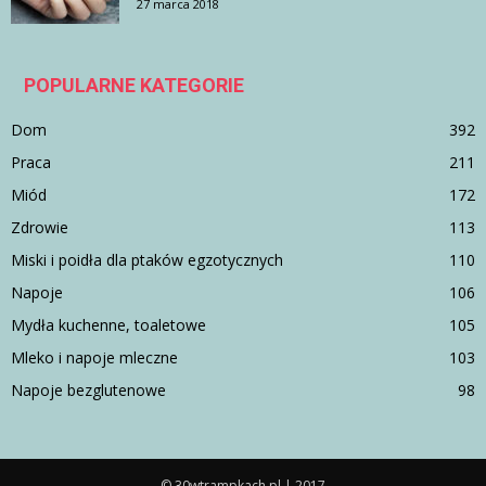
27 marca 2018
POPULARNE KATEGORIE
Dom
392
Praca
211
Miód
172
Zdrowie
113
Miski i poidła dla ptaków egzotycznych
110
Napoje
106
Mydła kuchenne, toaletowe
105
Mleko i napoje mleczne
103
Napoje bezglutenowe
98
© 30wtrampkach.pl | 2017