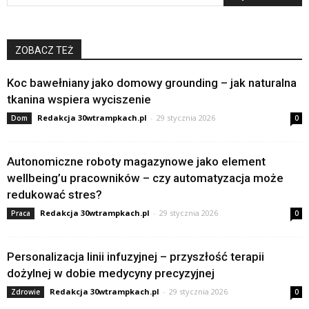
ZOBACZ TEŻ
Koc bawełniany jako domowy grounding – jak naturalna
tkanina wspiera wyciszenie
Redakcja 30wtrampkach.pl
-
29 stycznia 2026
Dom
0
Autonomiczne roboty magazynowe jako element
wellbeing’u pracowników – czy automatyzacja może
redukować stres?
Redakcja 30wtrampkach.pl
-
29 stycznia 2026
Praca
0
Personalizacja linii infuzyjnej – przyszłość terapii
dożylnej w dobie medycyny precyzyjnej
Redakcja 30wtrampkach.pl
-
29 stycznia 2026
Zdrowie
0