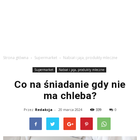
Strona główna
Supermarket
Nabiał i jaja, produkty mleczne
Supermarket
Nabiał i jaja, produkty mleczne
Co na śniadanie gdy nie
ma chleba?
Przez
Redakcja
-
20 marca 2024
339
0