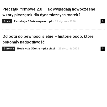
Pieczątki firmowe 2.0 – jak wyglądają nowoczesne
wzory pieczątek dla dynamicznych marek?
Redakcja 30wtrampkach.pl
-
29 stycznia 2026
Praca
0
Od potu do pewności siebie – historie osób, które
pokonały nadpotliwość
Redakcja 30wtrampkach.pl
-
29 stycznia 2026
Zdrowie
0