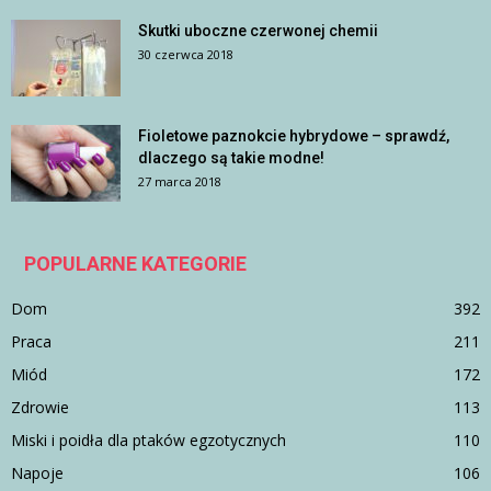
Skutki uboczne czerwonej chemii
30 czerwca 2018
Fioletowe paznokcie hybrydowe – sprawdź,
dlaczego są takie modne!
27 marca 2018
POPULARNE KATEGORIE
Dom
392
Praca
211
Miód
172
Zdrowie
113
Miski i poidła dla ptaków egzotycznych
110
Napoje
106