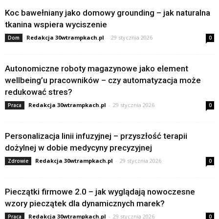
Koc bawełniany jako domowy grounding – jak naturalna
tkanina wspiera wyciszenie
Redakcja 30wtrampkach.pl
-
29 stycznia 2026
Dom
0
Autonomiczne roboty magazynowe jako element
wellbeing’u pracowników – czy automatyzacja może
redukować stres?
Redakcja 30wtrampkach.pl
-
29 stycznia 2026
Praca
0
Personalizacja linii infuzyjnej – przyszłość terapii
dożylnej w dobie medycyny precyzyjnej
Redakcja 30wtrampkach.pl
-
29 stycznia 2026
Zdrowie
0
Pieczątki firmowe 2.0 – jak wyglądają nowoczesne
wzory pieczątek dla dynamicznych marek?
Redakcja 30wtrampkach.pl
-
29 stycznia 2026
Praca
0