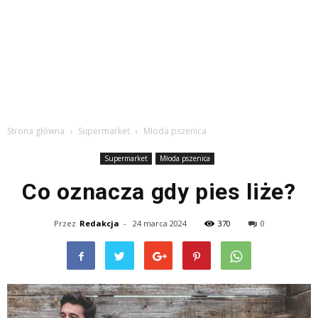
Strona główna
Supermarket
Młoda pszenica
Supermarket
Młoda pszenica
Co oznacza gdy pies liże?
Przez
Redakcja
-
24 marca 2024
370
0