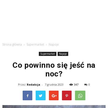
Strona główna
Supermarket
Napoje
Supermarket
Napoje
Co powinno się jeść na
noc?
Przez
Redakcja
-
7 grudnia 2023
347
0