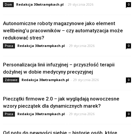
Redakcja 30wtrampkach.pl
-
29 stycznia 2026
Dom
0
Autonomiczne roboty magazynowe jako element
wellbeing’u pracowników – czy automatyzacja może
redukować stres?
Redakcja 30wtrampkach.pl
-
29 stycznia 2026
Praca
0
Personalizacja linii infuzyjnej – przyszłość terapii
dożylnej w dobie medycyny precyzyjnej
Redakcja 30wtrampkach.pl
-
29 stycznia 2026
Zdrowie
0
Pieczątki firmowe 2.0 – jak wyglądają nowoczesne
wzory pieczątek dla dynamicznych marek?
Redakcja 30wtrampkach.pl
-
29 stycznia 2026
Praca
0
Od potu do pewności siebie – historie osób, które