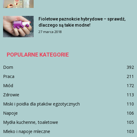
Fioletowe paznokcie hybrydowe – sprawdź,
dlaczego są takie modne!
27 marca 2018
POPULARNE KATEGORIE
Dom
392
Praca
211
Miód
172
Zdrowie
113
Miski i poidła dla ptaków egzotycznych
110
Napoje
106
Mydła kuchenne, toaletowe
105
Mleko i napoje mleczne
103