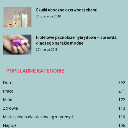
Skutki uboczne czerwonej chemii
30 czerwca 2018
Fioletowe paznokcie hybrydowe – sprawdź,
dlaczego są takie modne!
27 marca 2018
POPULARNE KATEGORIE
Dom
392
Praca
211
Miód
172
Zdrowie
113
Miski i poidła dla ptaków egzotycznych
110
Napoje
106