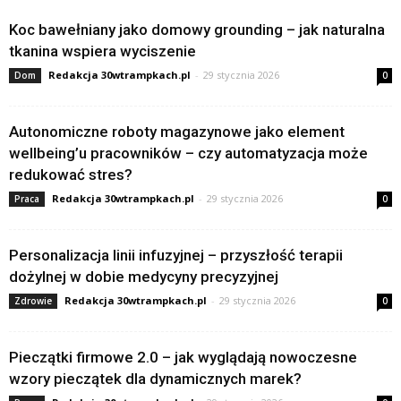
Koc bawełniany jako domowy grounding – jak naturalna
tkanina wspiera wyciszenie
Redakcja 30wtrampkach.pl
-
29 stycznia 2026
Dom
0
Autonomiczne roboty magazynowe jako element
wellbeing’u pracowników – czy automatyzacja może
redukować stres?
Redakcja 30wtrampkach.pl
-
29 stycznia 2026
Praca
0
Personalizacja linii infuzyjnej – przyszłość terapii
dożylnej w dobie medycyny precyzyjnej
Redakcja 30wtrampkach.pl
-
29 stycznia 2026
Zdrowie
0
Pieczątki firmowe 2.0 – jak wyglądają nowoczesne
wzory pieczątek dla dynamicznych marek?