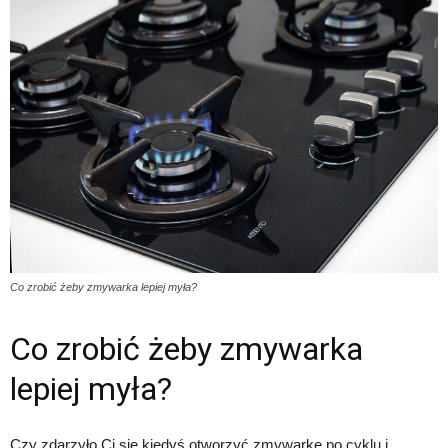
Co zrobić żeby zmywarka lepiej myła?
Co zrobić żeby zmywarka
lepiej myła?
Czy zdarzyło Ci się kiedyś otworzyć zmywarkę po cyklu i