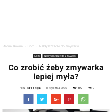
Strona główna
Dom
Nabłyszczacze do zmywarki
Dom
Nabłyszczacze do zmywarki
Co zrobić żeby zmywarka
lepiej myła?
Przez
Redakcja
-
18 stycznia 2025
300
0