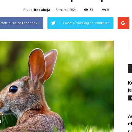
Przez
Redakcja
-
3 marca 2024
331
0
Podziel się na Facebooku
Tweet (Ćwierkaj) na Twitterze
K
j
D
A
e
a