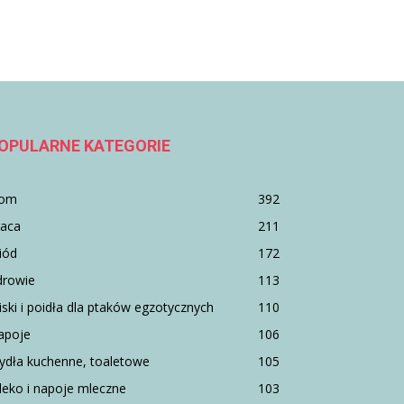
OPULARNE KATEGORIE
om
392
raca
211
iód
172
drowie
113
ski i poidła dla ptaków egzotycznych
110
apoje
106
ydła kuchenne, toaletowe
105
eko i napoje mleczne
103