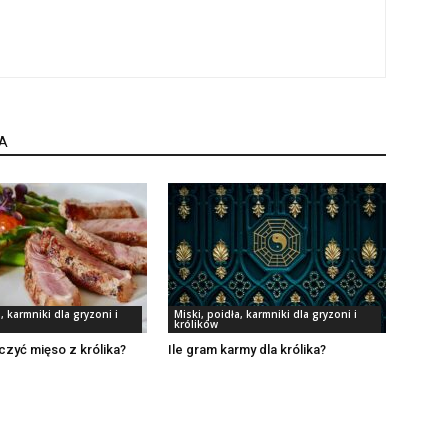
A
, karmniki dla gryzoni i
Miski, poidła, karmniki dla gryzoni i
królików
zyć mięso z królika?
Ile gram karmy dla królika?