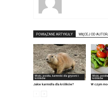
POWIĄZANE ARTYKUŁY
WIĘCEJ OD AUTOR
Miski, poidła, karmniki dla gryzoni i
Miski, poidła
królików
królików
Jakie karmidła dla królików?
W czym moc