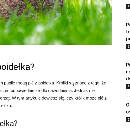
P
P
t
p
Z
poidełka?
P
n
d
ch pupile mogą pić z poidełka. Króliki są znane z tego, że
P
nić im odpowiednie źródło nawodnienia. Jednak nie
erząt. W tym artykule dowiesz się, czy królik może pić z
O
rólika.
o
Z
dełka?