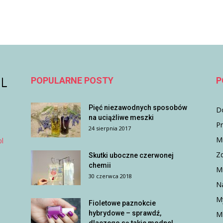
POPULARNE POSTY
P
Pięć niezawodnych sposobów
D
na uciążliwe meszki
P
24 sierpnia 2017
M
l
Z
Skutki uboczne czerwonej
chemii
Mi
30 czerwca 2018
N
M
Fioletowe paznokcie
hybrydowe – sprawdź,
Ml