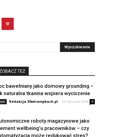
ZOBACZ TEŻ
oc bawełniany jako domowy grounding –
ak naturalna tkanina wspiera wyciszenie
Redakcja 30wtrampkach.pl
-
29 stycznia 2026
om
0
utonomiczne roboty magazynowe jako
lement wellbeing’u pracowników – czy
utomatyzacja może redukować stres?