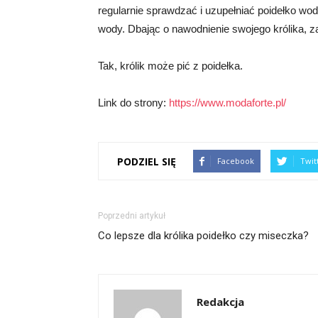
regularnie sprawdzać i uzupełniać poidełko wo
wody. Dbając o nawodnienie swojego królika, 
Tak, królik może pić z poidełka.
Link do strony:
https://www.modaforte.pl/
PODZIEL SIĘ
Facebook
Twit
Poprzedni artykuł
Co lepsze dla królika poidełko czy miseczka?
Redakcja