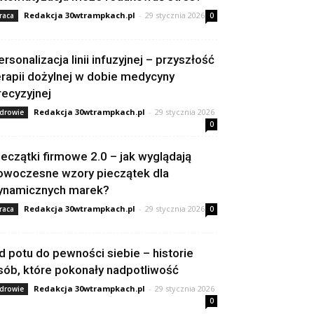
Redakcja 30wtrampkach.pl
-
29 stycznia 2026
raca
0
ersonalizacja linii infuzyjnej – przyszłość
erapii dożylnej w dobie medycyny
recyzyjnej
Redakcja 30wtrampkach.pl
-
29 stycznia 2026
drowie
0
ieczątki firmowe 2.0 – jak wyglądają
owoczesne wzory pieczątek dla
ynamicznych marek?
Redakcja 30wtrampkach.pl
-
29 stycznia 2026
raca
0
d potu do pewności siebie – historie
sób, które pokonały nadpotliwość
Redakcja 30wtrampkach.pl
-
29 stycznia 2026
drowie
0