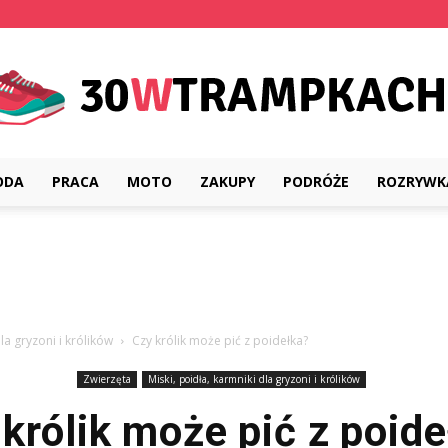
ODA
PRACA
MOTO
ZAKUPY
PODRÓŻE
ROZRYWK
30wtrampkach.pl
la gryzoni i królików
Czy królik może pić z poidełka?
Zwierzęta
Miski, poidła, karmniki dla gryzoni i królików
królik może pić z poid