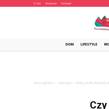
O nas
Reklama
Kontakt
DOM
LIFESTYLE
M
Strona główna
Zwierzęta
Miski, poidła, karmniki d
Czy 