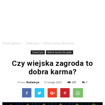
Strona główna
Zwierzęta
Mokra karma dla psów
Zwierzęta
Mokra karma dla psów
Czy wiejska zagroda to
dobra karma?
Przez
Redakcja
-
12 lutego 2025
247
0