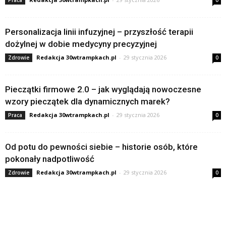
Praca
0
Personalizacja linii infuzyjnej – przyszłość terapii
dożylnej w dobie medycyny precyzyjnej
Redakcja 30wtrampkach.pl
-
29 stycznia 2026
Zdrowie
0
Pieczątki firmowe 2.0 – jak wyglądają nowoczesne
wzory pieczątek dla dynamicznych marek?
Redakcja 30wtrampkach.pl
-
29 stycznia 2026
Praca
0
Od potu do pewności siebie – historie osób, które
pokonały nadpotliwość
Redakcja 30wtrampkach.pl
-
29 stycznia 2026
Zdrowie
0