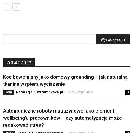
ZOBACZ TEŻ
Koc bawełniany jako domowy grounding – jak naturalna
tkanina wspiera wyciszenie
Redakcja 30wtrampkach.pl
-
29 stycznia 2026
Dom
0
Autonomiczne roboty magazynowe jako element
wellbeing’u pracowników – czy automatyzacja może
redukować stres?
Redakcja 30wtrampkach.pl
-
29 stycznia 2026