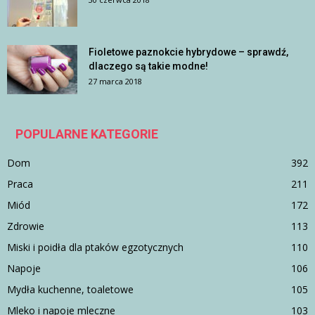
Fioletowe paznokcie hybrydowe – sprawdź,
dlaczego są takie modne!
27 marca 2018
POPULARNE KATEGORIE
Dom
392
Praca
211
Miód
172
Zdrowie
113
Miski i poidła dla ptaków egzotycznych
110
Napoje
106
Mydła kuchenne, toaletowe
105
Mleko i napoje mleczne
103