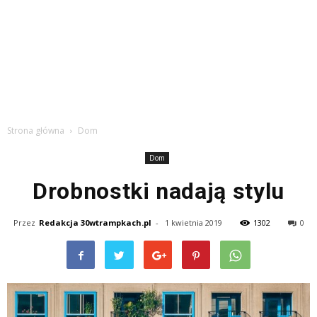
Strona główna
Dom
Dom
Drobnostki nadają stylu
Przez
Redakcja 30wtrampkach.pl
-
1 kwietnia 2019
1302
0