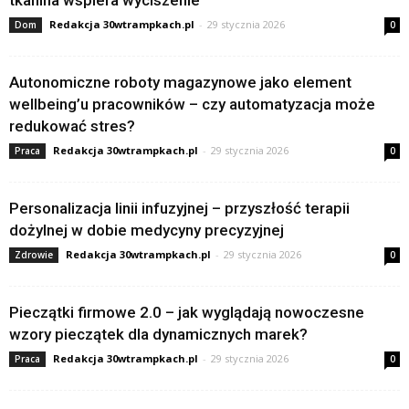
tkanina wspiera wyciszenie
Redakcja 30wtrampkach.pl
-
29 stycznia 2026
Dom
0
Autonomiczne roboty magazynowe jako element
wellbeing’u pracowników – czy automatyzacja może
redukować stres?
Redakcja 30wtrampkach.pl
-
29 stycznia 2026
Praca
0
Personalizacja linii infuzyjnej – przyszłość terapii
dożylnej w dobie medycyny precyzyjnej
Redakcja 30wtrampkach.pl
-
29 stycznia 2026
Zdrowie
0
Pieczątki firmowe 2.0 – jak wyglądają nowoczesne
wzory pieczątek dla dynamicznych marek?
Redakcja 30wtrampkach.pl
-
29 stycznia 2026
Praca
0