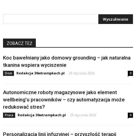
ZOBACZ TEŻ
Koc bawełniany jako domowy grounding – jak naturalna
tkanina wspiera wyciszenie
Redakcja 30wtrampkach.pl
-
29 stycznia 2026
Dom
0
Autonomiczne roboty magazynowe jako element
wellbeing’u pracowników – czy automatyzacja może
redukować stres?
Redakcja 30wtrampkach.pl
-
29 stycznia 2026
Praca
0
Personalizacja linii infuzyjnej – przyszłość terapii