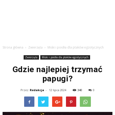
Strona główna
Zwierzęta
Miski i poidła dla ptaków egzotycznych
Zwierzęta
Miski i poidła dla ptaków egzotycznych
Gdzie najlepiej trzymać
papugi?
Przez
Redakcja
-
12 lipca 2024
340
0