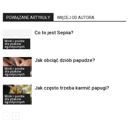
POWIĄZANE ARTYKUŁY
WIĘCEJ OD AUTORA
Co to jest Sepiia?
Miski i poidła
dla ptaków
egzotycznych
Jak obciąć dziób papudze?
Miski i poidła
dla ptaków
egzotycznych
Jak często trzeba karmić papugi?
Miski i poidła
dla ptaków
egzotycznych