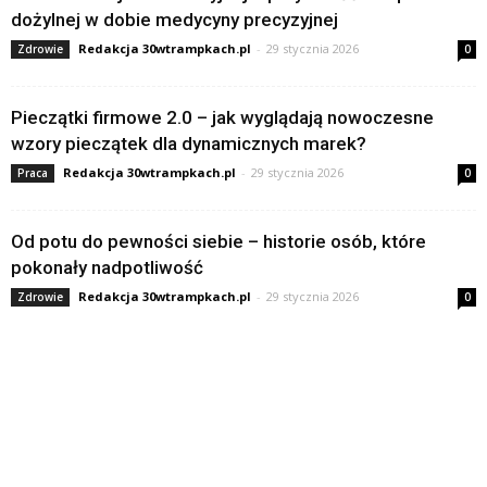
dożylnej w dobie medycyny precyzyjnej
Redakcja 30wtrampkach.pl
-
29 stycznia 2026
Zdrowie
0
Pieczątki firmowe 2.0 – jak wyglądają nowoczesne
wzory pieczątek dla dynamicznych marek?
Redakcja 30wtrampkach.pl
-
29 stycznia 2026
Praca
0
Od potu do pewności siebie – historie osób, które
pokonały nadpotliwość
Redakcja 30wtrampkach.pl
-
29 stycznia 2026
Zdrowie
0