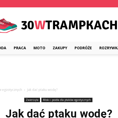
ODA
PRACA
MOTO
ZAKUPY
PODRÓŻE
ROZRYWK
30wtrampkach.pl
ów egzotycznych
Jak dać ptaku wodę?
Zwierzęta
Miski i poidła dla ptaków egzotycznych
Jak dać ptaku wodę?