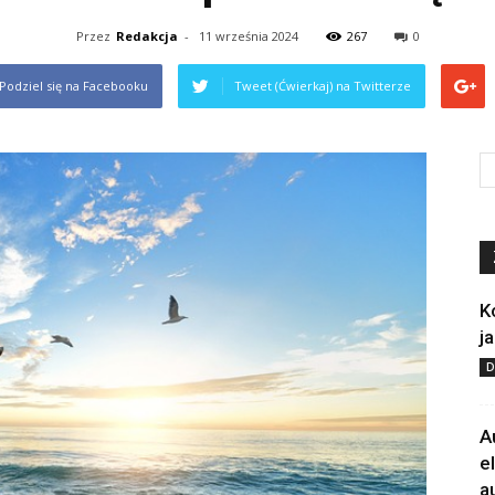
Przez
Redakcja
-
11 września 2024
267
0
Podziel się na Facebooku
Tweet (Ćwierkaj) na Twitterze
K
j
D
A
e
a