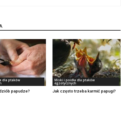
A
ła dla ptaków
Miski i poidła dla ptaków
h
egzotycznych
 dziób papudze?
Jak często trzeba karmić papugi?