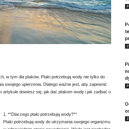
P
P
t
p
Z
P
n
h, w tym dla ptaków. Ptaki potrzebują wody nie tylko do
d
enia swojego upierzenia. Dlatego ważne jest, aby zapewnić
P
m artykule dowiesz się, jak dać ptakom wodę i jak zadbać o
O
o
1. **Dlaczego ptaki potrzebują wody?**
Z
Ptaki potrzebują wody do utrzymania swojego organizmu