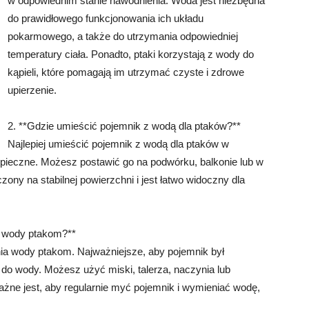
w odpowiednim stanie nawodnienia. Woda jest niezbędna
do prawidłowego funkcjonowania ich układu
pokarmowego, a także do utrzymania odpowiedniej
temperatury ciała. Ponadto, ptaki korzystają z wody do
kąpieli, które pomagają im utrzymać czyste i zdrowe
upierzenie.
2. **Gdzie umieścić pojemnik z wodą dla ptaków?**
Najlepiej umieścić pojemnik z wodą dla ptaków w
bezpieczne. Możesz postawić go na podwórku, balkonie lub w
zony na stabilnej powierzchni i jest łatwo widoczny dla
a wody ptakom?**
a wody ptakom. Najważniejsze, aby pojemnik był
 do wody. Możesz użyć miski, talerza, naczynia lub
żne jest, aby regularnie myć pojemnik i wymieniać wodę,