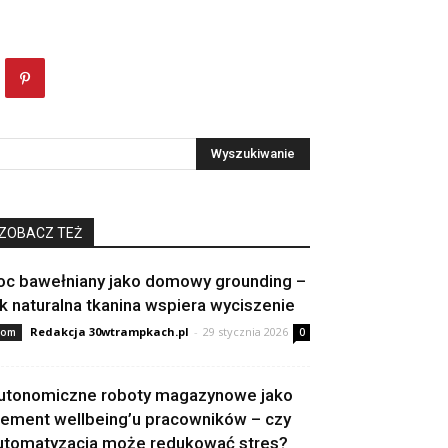
ZOBACZ TEŻ
oc bawełniany jako domowy grounding –
ak naturalna tkanina wspiera wyciszenie
Redakcja 30wtrampkach.pl
-
29 stycznia 2026
om
0
utonomiczne roboty magazynowe jako
lement wellbeing’u pracowników – czy
utomatyzacja może redukować stres?