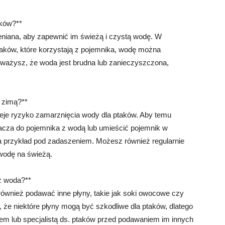
aków?**
niana, aby zapewnić im świeżą i czystą wodę. W
taków, które korzystają z pojemnika, wodę można
auważysz, że woda jest brudna lub zanieczyszczona,
 zimą?**
nieje ryzyko zamarznięcia wody dla ptaków. Aby temu
cza do pojemnika z wodą lub umieścić pojemnik w
na przykład pod zadaszeniem. Możesz również regularnie
wodę na świeżą.
ż woda?**
również podawać inne płyny, takie jak soki owocowe czy
, że niektóre płyny mogą być szkodliwe dla ptaków, dlatego
em lub specjalistą ds. ptaków przed podawaniem im innych