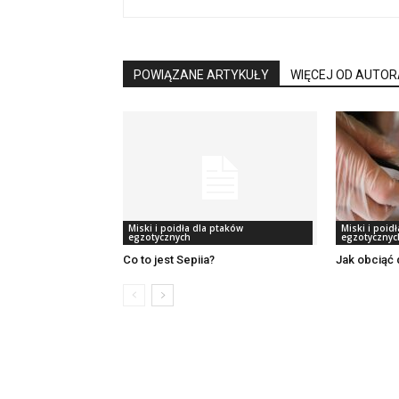
POWIĄZANE ARTYKUŁY
WIĘCEJ OD AUTOR
Miski i poidła dla ptaków
Miski i poid
egzotycznych
egzotycznyc
Co to jest Sepiia?
Jak obciąć