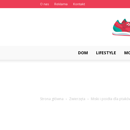
O nas
Reklama
Kontakt
DOM
LIFESTYLE
M
Strona główna
Zwierzęta
Miski i poidła dla ptak