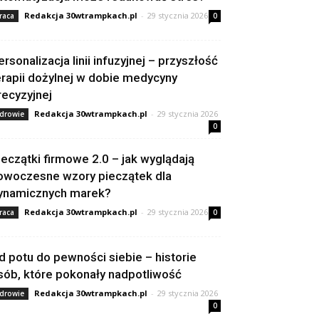
Redakcja 30wtrampkach.pl
-
29 stycznia 2026
raca
0
ersonalizacja linii infuzyjnej – przyszłość
erapii dożylnej w dobie medycyny
recyzyjnej
Redakcja 30wtrampkach.pl
-
29 stycznia 2026
drowie
0
ieczątki firmowe 2.0 – jak wyglądają
owoczesne wzory pieczątek dla
ynamicznych marek?
Redakcja 30wtrampkach.pl
-
29 stycznia 2026
raca
0
d potu do pewności siebie – historie
sób, które pokonały nadpotliwość
Redakcja 30wtrampkach.pl
-
29 stycznia 2026
drowie
0