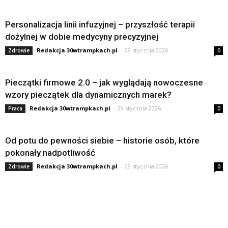
Personalizacja linii infuzyjnej – przyszłość terapii
dożylnej w dobie medycyny precyzyjnej
Redakcja 30wtrampkach.pl
-
29 stycznia 2026
Zdrowie
0
Pieczątki firmowe 2.0 – jak wyglądają nowoczesne
wzory pieczątek dla dynamicznych marek?
Redakcja 30wtrampkach.pl
-
29 stycznia 2026
Praca
0
Od potu do pewności siebie – historie osób, które
pokonały nadpotliwość
Redakcja 30wtrampkach.pl
-
29 stycznia 2026
Zdrowie
0