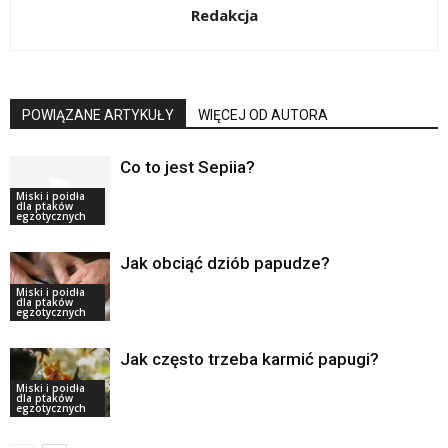
Redakcja
POWIĄZANE ARTYKUŁY
WIĘCEJ OD AUTORA
Co to jest Sepiia?
Miski i poidła
dla ptaków
egzotycznych
Jak obciąć dziób papudze?
Miski i poidła
dla ptaków
egzotycznych
Jak często trzeba karmić papugi?
Miski i poidła
dla ptaków
egzotycznych