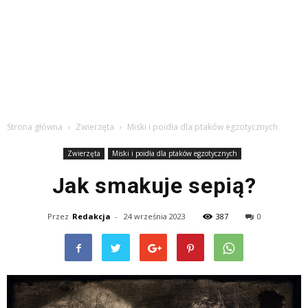
Strona główna
Zwierzęta
Miski i poidła dla ptaków egzotycznych
Zwierzęta
Miski i poidła dla ptaków egzotycznych
Jak smakuje sepią?
Przez
Redakcja
-
24 września 2023
387
0