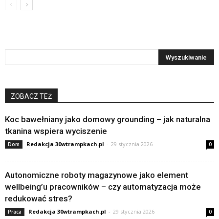
ZOBACZ TEŻ
Koc bawełniany jako domowy grounding – jak naturalna
tkanina wspiera wyciszenie
Redakcja 30wtrampkach.pl
-
29 stycznia 2026
Dom
0
Autonomiczne roboty magazynowe jako element
wellbeing’u pracowników – czy automatyzacja może
redukować stres?
Redakcja 30wtrampkach.pl
-
29 stycznia 2026
Praca
0