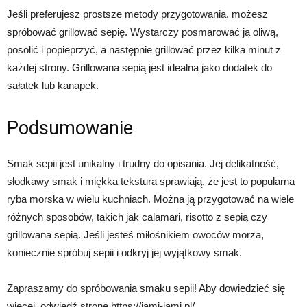
Jeśli preferujesz prostsze metody przygotowania, możesz
spróbować grillować sepię. Wystarczy posmarować ją oliwą,
posolić i popieprzyć, a następnie grillować przez kilka minut z
każdej strony. Grillowana sepią jest idealna jako dodatek do
sałatek lub kanapek.
Podsumowanie
Smak sepii jest unikalny i trudny do opisania. Jej delikatność,
słodkawy smak i miękka tekstura sprawiają, że jest to popularna
ryba morska w wielu kuchniach. Można ją przygotować na wiele
różnych sposobów, takich jak calamari, risotto z sepią czy
grillowana sepią. Jeśli jesteś miłośnikiem owoców morza,
koniecznie spróbuj sepii i odkryj jej wyjątkowy smak.
Zapraszamy do spróbowania smaku sepii! Aby dowiedzieć się
więcej, odwiedź stronę https://jami-jami.pl/.