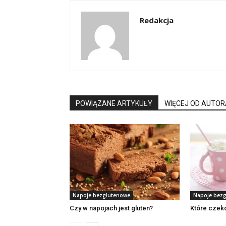
Redakcja
POWIĄZANE ARTYKUŁY
WIĘCEJ OD AUTOR
Napoje bezglutenowe
Napoje bez
Czy w napojach jest gluten?
Które czeko