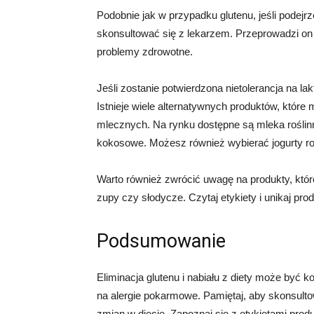
Podobnie jak w przypadku glutenu, jeśli podejrz
skonsultować się z lekarzem. Przeprowadzi on
problemy zdrowotne.
Jeśli zostanie potwierdzona nietolerancja na la
Istnieje wiele alternatywnych produktów, któ
mlecznych. Na rynku dostępne są mleka roślin
kokosowe. Możesz również wybierać jogurty rośl
Warto również zwrócić uwagę na produkty, które
zupy czy słodycze. Czytaj etykiety i unikaj p
Podsumowanie
Eliminacja glutenu i nabiału z diety może być k
na alergie pokarmowe. Pamiętaj, aby skonsult
zmian w diecie. Zapoznaj się z etykietami prod