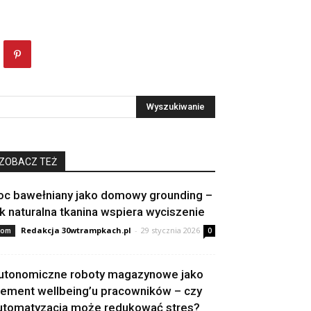
ZOBACZ TEŻ
oc bawełniany jako domowy grounding –
ak naturalna tkanina wspiera wyciszenie
Redakcja 30wtrampkach.pl
-
29 stycznia 2026
om
0
utonomiczne roboty magazynowe jako
lement wellbeing’u pracowników – czy
utomatyzacja może redukować stres?