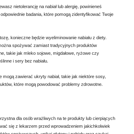
ewasz nietolerancję na nabiał lub alergię, powinieneś
 odpowiednie badania, które pomogą zidentyfikować Twoje
ktozę, konieczne będzie wyeliminowanie nabiału z diety.
re można spożywać zamiast tradycyjnych produktów
ne, takie jak mleko sojowe, migdałowe, ryżowe czy
inne i sery bez nabiału.
 mogą zawierać ukryty nabiał, takie jak niektóre sosy,
roduktów, które mogą powodować problemy zdrowotne.
orzystna dla osób wrażliwych na te produkty lub cierpiących
ować się z lekarzem przed wprowadzeniem jakichkolwiek
uktów spożywczych, unikaj glutenu i nabiału oraz szukaj