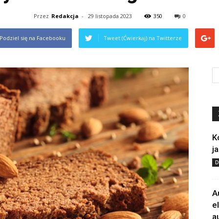
Przez
Redakcja
-
29 listopada 2023
350
0
Podziel się na Facebooku
Tweet (Ćwierkaj) na Twitterze
K
j
D
A
e
a