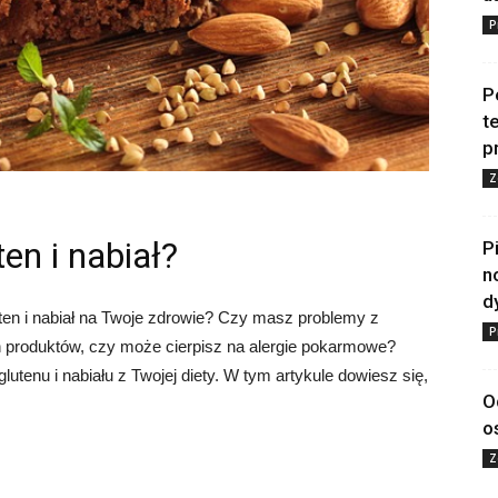
P
P
t
p
Z
en i nabiał?
P
n
d
uten i nabiał na Twoje zdrowie? Czy masz problemy z
P
h produktów, czy może cierpisz na alergie pokarmowe?
lutenu i nabiału z Twojej diety. W tym artykule dowiesz się,
O
o
Z