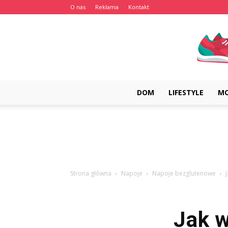
O nas
Reklama
Kontakt
DOM
LIFESTYLE
M
Strona główna
Napoje
Napoje bezglutenowe
Jak w