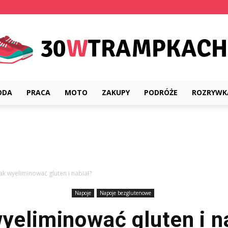
ODA
PRACA
MOTO
ZAKUPY
PODRÓŻE
ROZRYWK
30wtrampkach.pl
Jak wyeliminować gluten i nabiał?
Napoje
Napoje bezglutenowe
yeliminować gluten i n