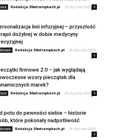
Redakcja 30wtrampkach.pl
-
29 stycznia 2026
raca
0
ersonalizacja linii infuzyjnej – przyszłość
erapii dożylnej w dobie medycyny
recyzyjnej
Redakcja 30wtrampkach.pl
-
29 stycznia 2026
drowie
0
ieczątki firmowe 2.0 – jak wyglądają
owoczesne wzory pieczątek dla
ynamicznych marek?
Redakcja 30wtrampkach.pl
-
29 stycznia 2026
raca
0
d potu do pewności siebie – historie
sób, które pokonały nadpotliwość
Redakcja 30wtrampkach.pl
-
29 stycznia 2026
drowie
0