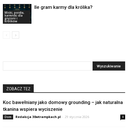
Ile gram karmy dla królika?
Miski, poidła,
karmniki dla
gryzoni i
królików
ZOBACZ TEŻ
Koc bawełniany jako domowy grounding – jak naturalna
tkanina wspiera wyciszenie
Redakcja 30wtrampkach.pl
-
29 stycznia 2026
Dom
0