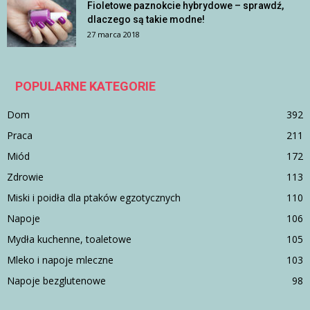
Fioletowe paznokcie hybrydowe – sprawdź,
dlaczego są takie modne!
27 marca 2018
POPULARNE KATEGORIE
Dom
392
Praca
211
Miód
172
Zdrowie
113
Miski i poidła dla ptaków egzotycznych
110
Napoje
106
Mydła kuchenne, toaletowe
105
Mleko i napoje mleczne
103
Napoje bezglutenowe
98