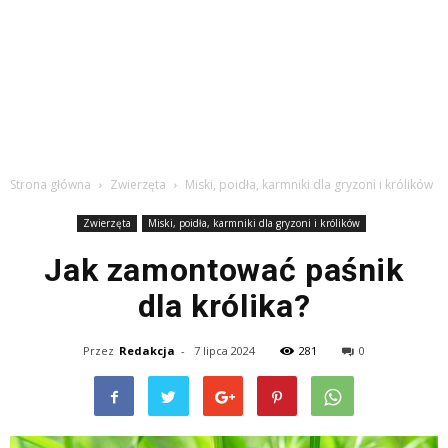
Strona główna
Zwierzęta
Miski, poidła, karmniki dla gryzoni i królików
Zwierzęta
Miski, poidła, karmniki dla gryzoni i królików
Jak zamontować paśnik
dla królika?
Przez
Redakcja
-
7 lipca 2024
281
0