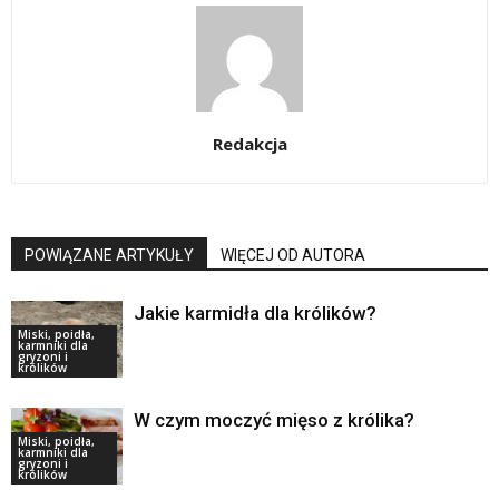
Redakcja
POWIĄZANE ARTYKUŁY
WIĘCEJ OD AUTORA
Jakie karmidła dla królików?
Miski, poidła,
karmniki dla
gryzoni i
królików
W czym moczyć mięso z królika?
Miski, poidła,
karmniki dla
gryzoni i
królików