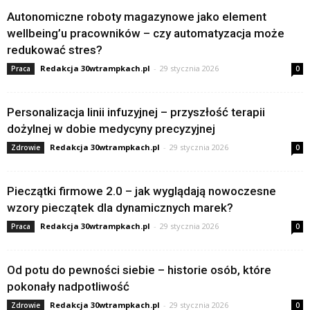
Autonomiczne roboty magazynowe jako element
wellbeing’u pracowników – czy automatyzacja może
redukować stres?
Redakcja 30wtrampkach.pl
-
29 stycznia 2026
Praca
0
Personalizacja linii infuzyjnej – przyszłość terapii
dożylnej w dobie medycyny precyzyjnej
Redakcja 30wtrampkach.pl
-
29 stycznia 2026
Zdrowie
0
Pieczątki firmowe 2.0 – jak wyglądają nowoczesne
wzory pieczątek dla dynamicznych marek?
Redakcja 30wtrampkach.pl
-
29 stycznia 2026
Praca
0
Od potu do pewności siebie – historie osób, które
pokonały nadpotliwość
Redakcja 30wtrampkach.pl
-
29 stycznia 2026
Zdrowie
0