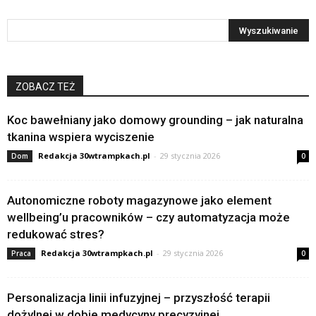
ZOBACZ TEŻ
Koc bawełniany jako domowy grounding – jak naturalna
tkanina wspiera wyciszenie
Redakcja 30wtrampkach.pl
-
29 stycznia 2026
Dom
0
Autonomiczne roboty magazynowe jako element
wellbeing’u pracowników – czy automatyzacja może
redukować stres?
Redakcja 30wtrampkach.pl
-
29 stycznia 2026
Praca
0
Personalizacja linii infuzyjnej – przyszłość terapii
dożylnej w dobie medycyny precyzyjnej