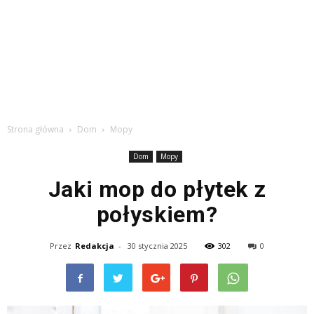
Strona główna
Dom
Mopy
Dom
Mopy
Jaki mop do płytek z
połyskiem?
Przez
Redakcja
-
30 stycznia 2025
302
0