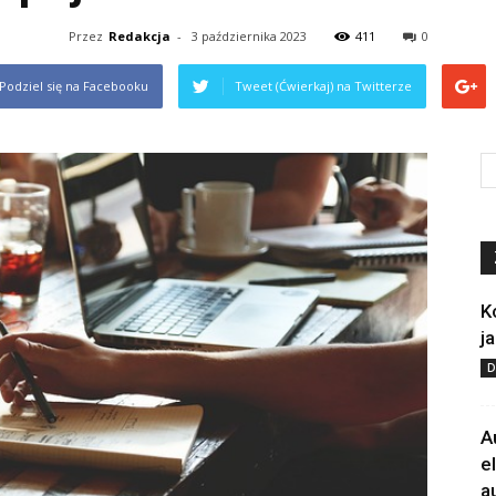
Przez
Redakcja
-
3 października 2023
411
0
Podziel się na Facebooku
Tweet (Ćwierkaj) na Twitterze
K
j
D
A
e
a