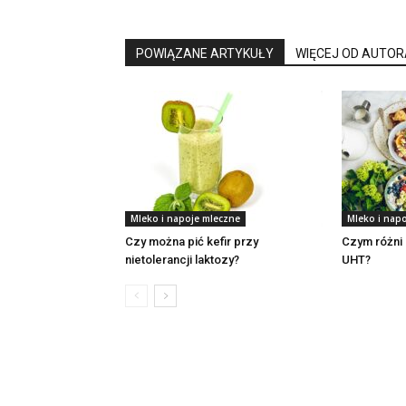
POWIĄZANE ARTYKUŁY
WIĘCEJ OD AUTOR
Mleko i napoje mleczne
Mleko i nap
Czy można pić kefir przy
Czym różni 
nietolerancji laktozy?
UHT?