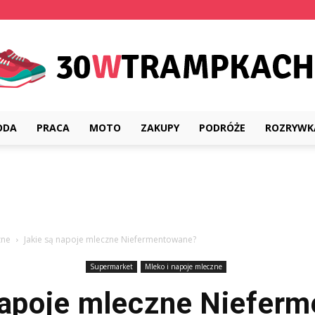
ODA
PRACA
MOTO
ZAKUPY
PODRÓŻE
ROZRYWK
30wtrampkach.pl
zne
Jakie są napoje mleczne Niefermentowane?
Supermarket
Mleko i napoje mleczne
napoje mleczne Niefer