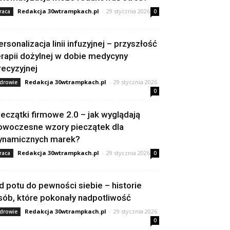
Redakcja 30wtrampkach.pl
-
29 stycznia 2026
raca
0
ersonalizacja linii infuzyjnej – przyszłość
erapii dożylnej w dobie medycyny
recyzyjnej
Redakcja 30wtrampkach.pl
-
29 stycznia 2026
drowie
0
ieczątki firmowe 2.0 – jak wyglądają
owoczesne wzory pieczątek dla
ynamicznych marek?
Redakcja 30wtrampkach.pl
-
29 stycznia 2026
raca
0
d potu do pewności siebie – historie
sób, które pokonały nadpotliwość
Redakcja 30wtrampkach.pl
-
29 stycznia 2026
drowie
0