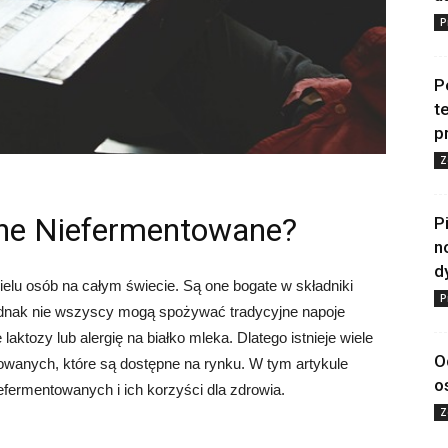
P
P
t
p
Z
zne Niefermentowane?
P
n
d
lu osób na całym świecie. Są one bogate w składniki
P
 Jednak nie wszyscy mogą spożywać tradycyjne napoje
aktozy lub alergię na białko mleka. Dlatego istnieje wiele
O
wanych, które są dostępne na rynku. W tym artykule
o
ermentowanych i ich korzyści dla zdrowia.
Z