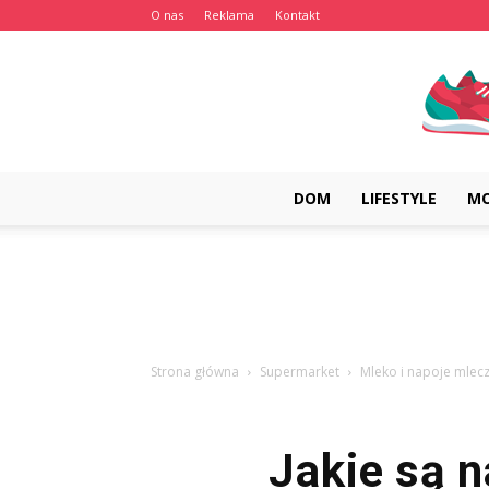
O nas
Reklama
Kontakt
DOM
LIFESTYLE
M
Strona główna
Supermarket
Mleko i napoje mlec
Jakie są 