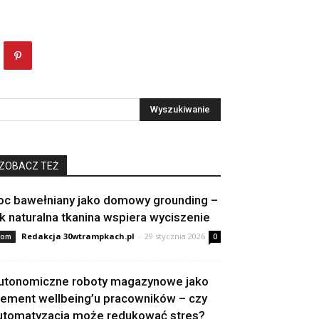
ZOBACZ TEŻ
oc bawełniany jako domowy grounding –
ak naturalna tkanina wspiera wyciszenie
Redakcja 30wtrampkach.pl
-
29 stycznia 2026
om
0
utonomiczne roboty magazynowe jako
lement wellbeing’u pracowników – czy
utomatyzacja może redukować stres?