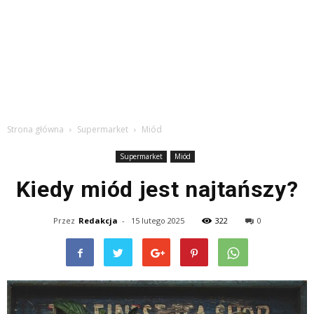
Strona główna
Supermarket
Miód
Supermarket
Miód
Kiedy miód jest najtańszy?
Przez
Redakcja
-
15 lutego 2025
322
0