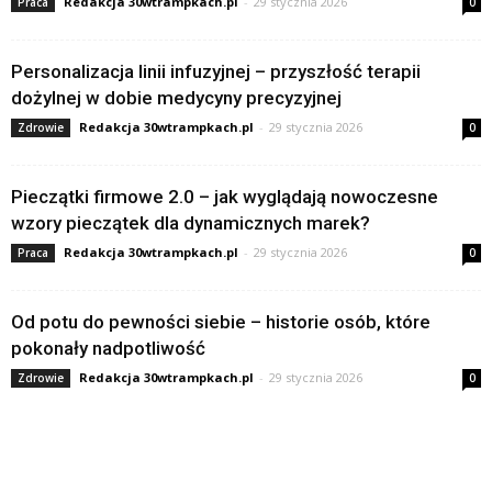
Redakcja 30wtrampkach.pl
-
29 stycznia 2026
Praca
0
Personalizacja linii infuzyjnej – przyszłość terapii
dożylnej w dobie medycyny precyzyjnej
Redakcja 30wtrampkach.pl
-
29 stycznia 2026
Zdrowie
0
Pieczątki firmowe 2.0 – jak wyglądają nowoczesne
wzory pieczątek dla dynamicznych marek?
Redakcja 30wtrampkach.pl
-
29 stycznia 2026
Praca
0
Od potu do pewności siebie – historie osób, które
pokonały nadpotliwość
Redakcja 30wtrampkach.pl
-
29 stycznia 2026
Zdrowie
0