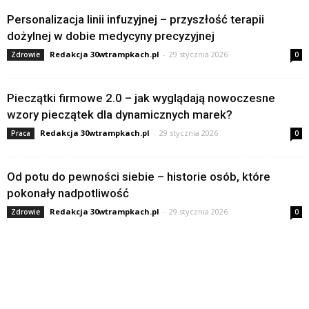
Personalizacja linii infuzyjnej – przyszłość terapii
dożylnej w dobie medycyny precyzyjnej
Redakcja 30wtrampkach.pl
-
29 stycznia 2026
Zdrowie
0
Pieczątki firmowe 2.0 – jak wyglądają nowoczesne
wzory pieczątek dla dynamicznych marek?
Redakcja 30wtrampkach.pl
-
29 stycznia 2026
Praca
0
Od potu do pewności siebie – historie osób, które
pokonały nadpotliwość
Redakcja 30wtrampkach.pl
-
29 stycznia 2026
Zdrowie
0