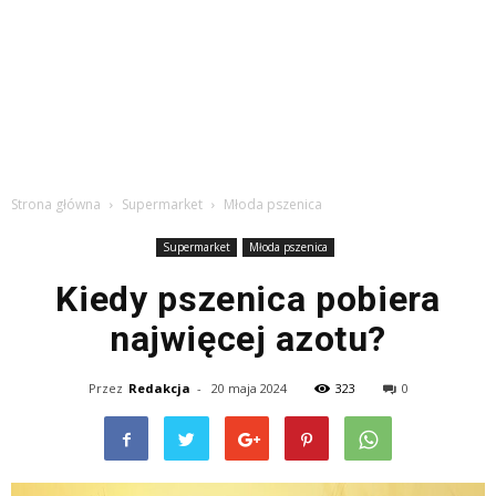
Strona główna
Supermarket
Młoda pszenica
Supermarket
Młoda pszenica
Kiedy pszenica pobiera
najwięcej azotu?
Przez
Redakcja
-
20 maja 2024
323
0