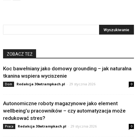
ZOBACZ TEŻ
Koc bawełniany jako domowy grounding – jak naturalna
tkanina wspiera wyciszenie
Redakcja 30wtrampkach.pl
-
29 stycznia 2026
Dom
0
Autonomiczne roboty magazynowe jako element
wellbeing’u pracowników – czy automatyzacja może
redukować stres?
Redakcja 30wtrampkach.pl
-
29 stycznia 2026
Praca
0