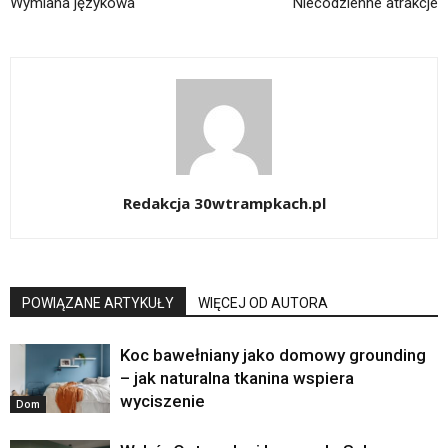
Wymiana językowa
Niecodzienne atrakcje
Redakcja 30wtrampkach.pl
POWIĄZANE ARTYKUŁY
WIĘCEJ OD AUTORA
Koc bawełniany jako domowy grounding
– jak naturalna tkanina wspiera
wyciszenie
Dom