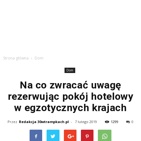
Strona główna
Dom
Dom
Na co zwracać uwagę
rezerwując pokój hotelowy
w egzotycznych krajach
Przez
Redakcja 30wtrampkach.pl
-
7 lutego 2019
1299
0