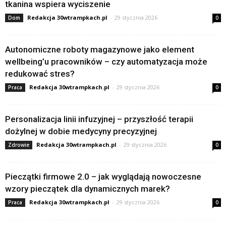
tkanina wspiera wyciszenie
Redakcja 30wtrampkach.pl
-
29 stycznia 2026
Dom
0
Autonomiczne roboty magazynowe jako element
wellbeing’u pracowników – czy automatyzacja może
redukować stres?
Redakcja 30wtrampkach.pl
-
29 stycznia 2026
Praca
0
Personalizacja linii infuzyjnej – przyszłość terapii
dożylnej w dobie medycyny precyzyjnej
Redakcja 30wtrampkach.pl
-
29 stycznia 2026
Zdrowie
0
Pieczątki firmowe 2.0 – jak wyglądają nowoczesne
wzory pieczątek dla dynamicznych marek?
Redakcja 30wtrampkach.pl
-
29 stycznia 2026
Praca
0