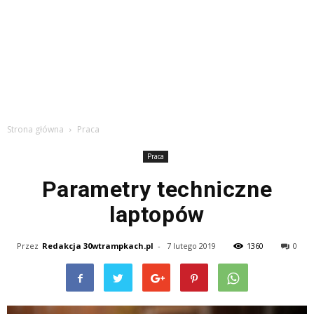
Strona główna
Praca
Praca
Parametry techniczne
laptopów
Przez
Redakcja 30wtrampkach.pl
-
7 lutego 2019
1360
0