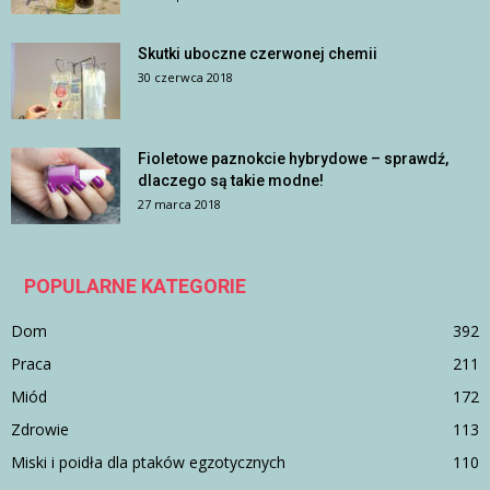
Skutki uboczne czerwonej chemii
30 czerwca 2018
Fioletowe paznokcie hybrydowe – sprawdź,
dlaczego są takie modne!
27 marca 2018
POPULARNE KATEGORIE
Dom
392
Praca
211
Miód
172
Zdrowie
113
Miski i poidła dla ptaków egzotycznych
110