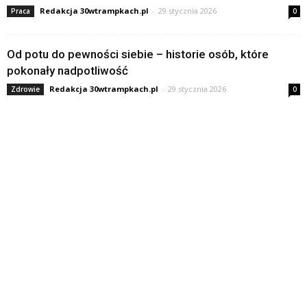
Redakcja 30wtrampkach.pl
-
29 stycznia 2026
Praca
0
Od potu do pewności siebie – historie osób, które
pokonały nadpotliwość
Redakcja 30wtrampkach.pl
-
29 stycznia 2026
Zdrowie
0