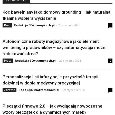
Koc bawełniany jako domowy grounding – jak naturalna
tkanina wspiera wyciszenie
Redakcja 30wtrampkach.pl
-
29 stycznia 2026
Dom
0
Autonomiczne roboty magazynowe jako element
wellbeing’u pracowników – czy automatyzacja może
redukować stres?
Redakcja 30wtrampkach.pl
-
29 stycznia 2026
Praca
0
Personalizacja linii infuzyjnej – przyszłość terapii
dożylnej w dobie medycyny precyzyjnej
Redakcja 30wtrampkach.pl
-
29 stycznia 2026
Zdrowie
0
Pieczątki firmowe 2.0 – jak wyglądają nowoczesne
wzory pieczątek dla dynamicznych marek?