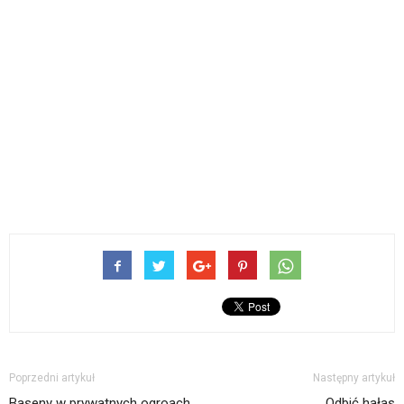
Poprzedni artykuł
Następny artykuł
Baseny w prywatnych ogroach
Odbić hałas