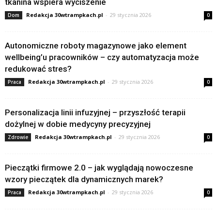
tkanina wspiera wyciszenie
Redakcja 30wtrampkach.pl
-
29 stycznia 2026
Dom
0
Autonomiczne roboty magazynowe jako element
wellbeing’u pracowników – czy automatyzacja może
redukować stres?
Redakcja 30wtrampkach.pl
-
29 stycznia 2026
Praca
0
Personalizacja linii infuzyjnej – przyszłość terapii
dożylnej w dobie medycyny precyzyjnej
Redakcja 30wtrampkach.pl
-
29 stycznia 2026
Zdrowie
0
Pieczątki firmowe 2.0 – jak wyglądają nowoczesne
wzory pieczątek dla dynamicznych marek?
Redakcja 30wtrampkach.pl
-
29 stycznia 2026
Praca
0