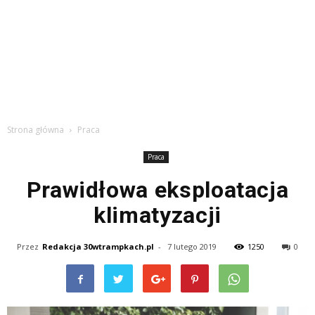
Strona główna
Praca
Praca
Prawidłowa eksploatacja
klimatyzacji
Przez
Redakcja 30wtrampkach.pl
-
7 lutego 2019
1250
0