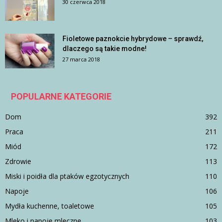
30 czerwca 2018
Fioletowe paznokcie hybrydowe – sprawdź,
dlaczego są takie modne!
27 marca 2018
POPULARNE KATEGORIE
Dom
392
Praca
211
Miód
172
Zdrowie
113
Miski i poidła dla ptaków egzotycznych
110
Napoje
106
Mydła kuchenne, toaletowe
105
Mleko i napoje mleczne
103