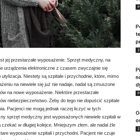
P
P
t
p
Z
t jej przestarzałe wyposażenie. Sprzęt medyczny, na
ne urządzenia elektroniczne z czasem zwyczajnie się
P
tylizacja. Niestety są szpitale i przychodnie, które, mimo
n
d
eniu na niewiele się już nie nadaje, nadal są zmuszone
ków na nowe wyposażenie. Niektóre przestarzałe
P
w niebezpieczeństwo. Żeby do tego nie dopuścić szpitale
a. Pacjenci nie mogą jednak raczej liczyć w tych
O
y sprzęt medyczny jest wyposażonych niewiele szpitali w
o
czekać w długiej kolejce. Mniejszym złem, ale nadal źle
Z
are wyposażenie szpitali i przychodni. Pacjent nie czuje