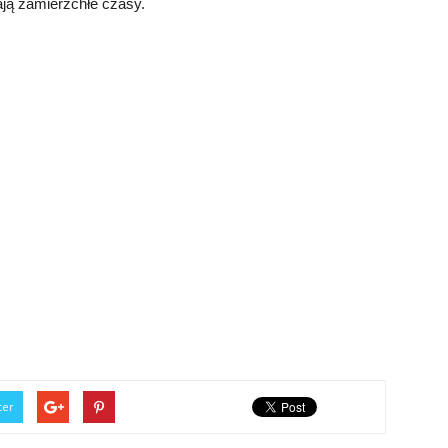
ają zamierzchłe czasy.
ter