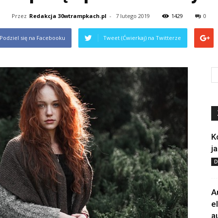
Przez
Redakcja 30wtrampkach.pl
-
7 lutego 2019
1429
0
Podziel się na Facebooku
Tweet (Ćwierkaj) na Twitterze
K
j
D
A
e
a