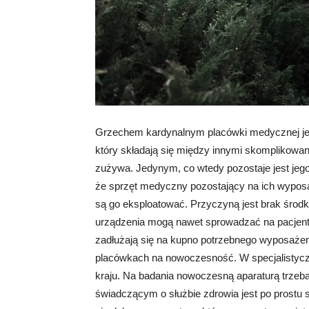
Grzechem kardynalnym placówki medycznej jes
który składają się między innymi skomplikowa
zużywa. Jedynym, co wtedy pozostaje jest jego u
że sprzęt medyczny pozostający na ich wyposaż
są go eksploatować. Przyczyną jest brak środ
urządzenia mogą nawet sprowadzać na pacjentó
zadłużają się na kupno potrzebnego wyposażeni
placówkach na nowoczesność. W specjalistyczn
kraju. Na badania nowoczesną aparaturą trzeba 
świadczącym o służbie zdrowia jest po prostu st