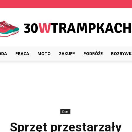
ODA
PRACA
MOTO
ZAKUPY
PODRÓŻE
ROZRYWK
30wtrampkach.pl
Dom
Sprzęt przestarzały