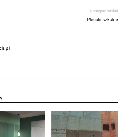
Następny artykuł
Plecaki szkolne
h.pl
A