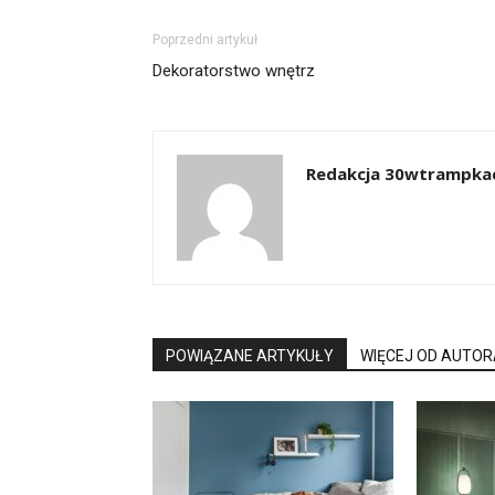
Poprzedni artykuł
Dekoratorstwo wnętrz
Redakcja 30wtrampkac
POWIĄZANE ARTYKUŁY
WIĘCEJ OD AUTOR