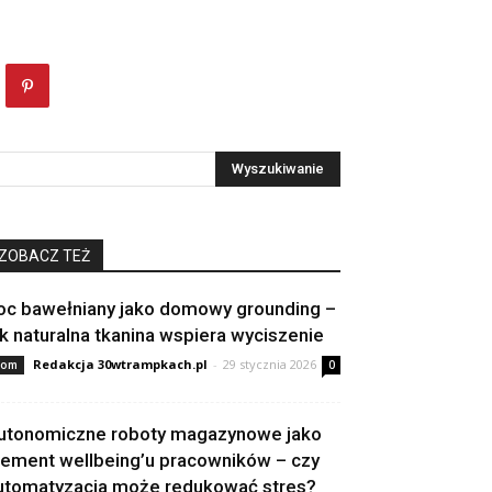
ZOBACZ TEŻ
oc bawełniany jako domowy grounding –
ak naturalna tkanina wspiera wyciszenie
Redakcja 30wtrampkach.pl
-
29 stycznia 2026
om
0
utonomiczne roboty magazynowe jako
lement wellbeing’u pracowników – czy
utomatyzacja może redukować stres?