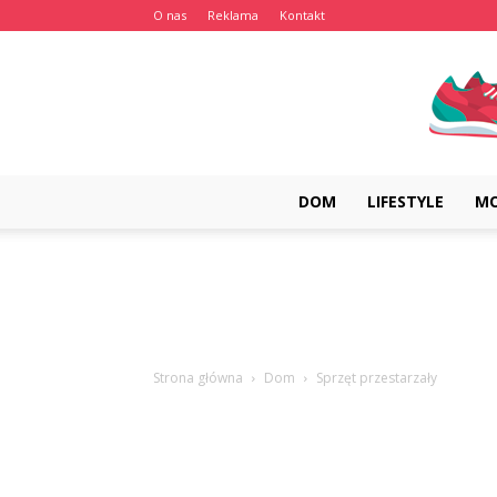
O nas
Reklama
Kontakt
DOM
LIFESTYLE
M
Strona główna
Dom
Sprzęt przestarzały