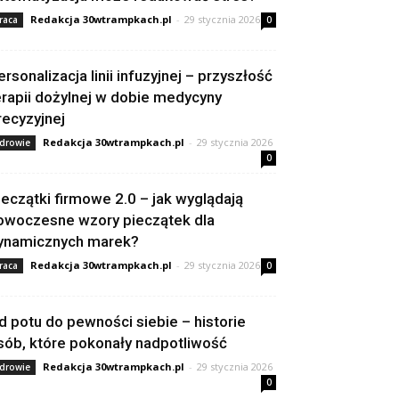
Redakcja 30wtrampkach.pl
-
29 stycznia 2026
raca
0
ersonalizacja linii infuzyjnej – przyszłość
erapii dożylnej w dobie medycyny
recyzyjnej
Redakcja 30wtrampkach.pl
-
29 stycznia 2026
drowie
0
ieczątki firmowe 2.0 – jak wyglądają
owoczesne wzory pieczątek dla
ynamicznych marek?
Redakcja 30wtrampkach.pl
-
29 stycznia 2026
raca
0
d potu do pewności siebie – historie
sób, które pokonały nadpotliwość
Redakcja 30wtrampkach.pl
-
29 stycznia 2026
drowie
0