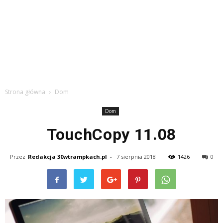
Strona główna
Dom
Dom
TouchCopy 11.08
Przez
Redakcja 30wtrampkach.pl
-
7 sierpnia 2018
1426
0