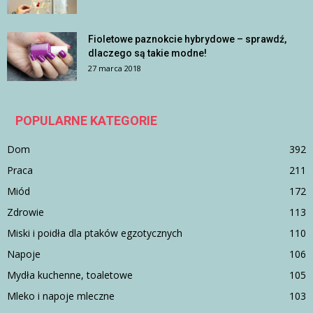
Fioletowe paznokcie hybrydowe – sprawdź,
dlaczego są takie modne!
27 marca 2018
POPULARNE KATEGORIE
Dom
392
Praca
211
Miód
172
Zdrowie
113
Miski i poidła dla ptaków egzotycznych
110
Napoje
106
Mydła kuchenne, toaletowe
105
Mleko i napoje mleczne
103