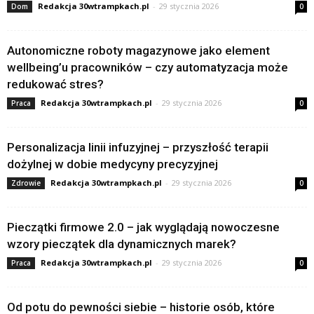
Redakcja 30wtrampkach.pl
-
29 stycznia 2026
Dom
0
Autonomiczne roboty magazynowe jako element
wellbeing’u pracowników – czy automatyzacja może
redukować stres?
Redakcja 30wtrampkach.pl
-
29 stycznia 2026
Praca
0
Personalizacja linii infuzyjnej – przyszłość terapii
dożylnej w dobie medycyny precyzyjnej
Redakcja 30wtrampkach.pl
-
29 stycznia 2026
Zdrowie
0
Pieczątki firmowe 2.0 – jak wyglądają nowoczesne
wzory pieczątek dla dynamicznych marek?
Redakcja 30wtrampkach.pl
-
29 stycznia 2026
Praca
0
Od potu do pewności siebie – historie osób, które