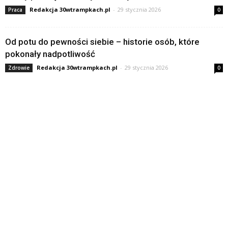
Redakcja 30wtrampkach.pl
-
29 stycznia 2026
Praca
0
Od potu do pewności siebie – historie osób, które
pokonały nadpotliwość
Redakcja 30wtrampkach.pl
-
29 stycznia 2026
Zdrowie
0