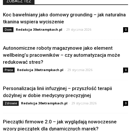
ZOBACZ TEŻ
Koc bawełniany jako domowy grounding – jak naturalna
tkanina wspiera wyciszenie
Redakcja 30wtrampkach.pl
-
29 stycznia 2026
Dom
0
Autonomiczne roboty magazynowe jako element
wellbeing’u pracowników – czy automatyzacja może
redukować stres?
Redakcja 30wtrampkach.pl
-
29 stycznia 2026
Praca
0
Personalizacja linii infuzyjnej – przyszłość terapii
dożylnej w dobie medycyny precyzyjnej
Redakcja 30wtrampkach.pl
-
29 stycznia 2026
Zdrowie
0
Pieczątki firmowe 2.0 – jak wyglądają nowoczesne
wzory pieczątek dla dynamicznych marek?