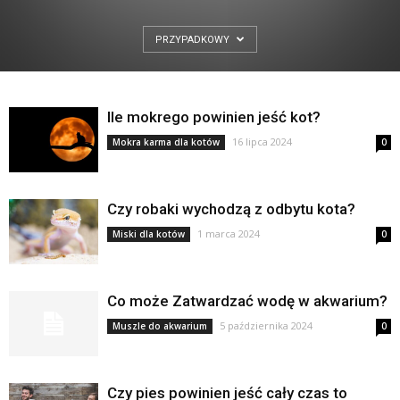
PRZYPADKOWY
Ile mokrego powinien jeść kot?
16 lipca 2024
Mokra karma dla kotów
0
Czy robaki wychodzą z odbytu kota?
1 marca 2024
Miski dla kotów
0
Co może Zatwardzać wodę w akwarium?
5 października 2024
Muszle do akwarium
0
Czy pies powinien jeść cały czas to