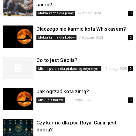
samo?
27 marca 2024
Mokra karma dla psów
0
Dlaczego nie karmić kota Whiskasem?
3 stycznia 2024
Mokra karma dla kotów
0
Co to jest Sepiia?
19 lutego 2025
Miski i poidła dla ptaków egzotycznych
0
Jak ogrzać kota zimą?
11 lutego 2024
Miski dla kotów
0
Czy karma dla psa Royal Canin jest
dobra?