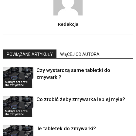
Redakcja
POWIĄZANE ARTYKUŁY
WIĘCEJ OD AUTORA
Czy wystarczą same tabletki do
zmywarki?
Nabłyszczacze
do zmywarki
Co zrobić żeby zmywarka lepiej myła?
Nabłyszczacze
do zmywarki
Ile tabletek do zmywarki?