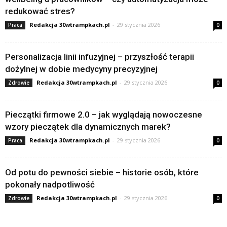
redukować stres?
Redakcja 30wtrampkach.pl
-
29 stycznia 2026
Praca
0
Personalizacja linii infuzyjnej – przyszłość terapii
dożylnej w dobie medycyny precyzyjnej
Redakcja 30wtrampkach.pl
-
29 stycznia 2026
Zdrowie
0
Pieczątki firmowe 2.0 – jak wyglądają nowoczesne
wzory pieczątek dla dynamicznych marek?
Redakcja 30wtrampkach.pl
-
29 stycznia 2026
Praca
0
Od potu do pewności siebie – historie osób, które
pokonały nadpotliwość
Redakcja 30wtrampkach.pl
-
29 stycznia 2026
Zdrowie
0