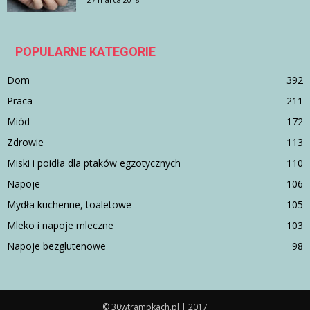
POPULARNE KATEGORIE
Dom
392
Praca
211
Miód
172
Zdrowie
113
Miski i poidła dla ptaków egzotycznych
110
Napoje
106
Mydła kuchenne, toaletowe
105
Mleko i napoje mleczne
103
Napoje bezglutenowe
98
© 30wtrampkach.pl | 2017