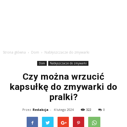
Strona główna
Dom
Nabłyszczacze do zmywarki
Dom
Nabłyszczacze do zmywarki
Czy można wrzucić
kapsułkę do zmywarki do
pralki?
Przez
Redakcja
-
4 lutego 2024
322
0