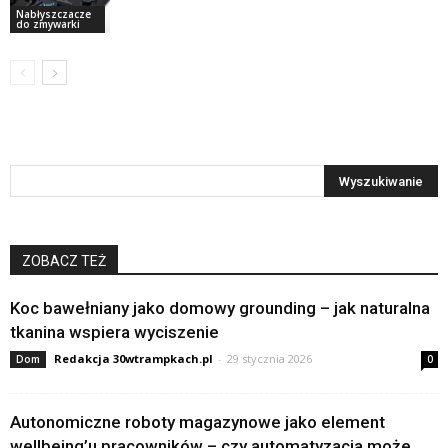
Nabłyszczacze
do zmywarki
ZOBACZ TEŻ
Koc bawełniany jako domowy grounding – jak naturalna
tkanina wspiera wyciszenie
Redakcja 30wtrampkach.pl
-
29 stycznia 2026
Dom
0
Autonomiczne roboty magazynowe jako element
wellbeing’u pracowników – czy automatyzacja może