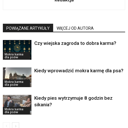
POWIĄZANE ARTYKUŁY
WIĘCEJ OD AUTORA
Czy wiejska zagroda to dobra karma?
Mokra karma
dla psów
Kiedy wprowadzić mokra karmę dla psa?
Mokra karma
dla psów
Kiedy pies wytrzymuje 8 godzin bez
sikania?
Mokra karma
dla psów