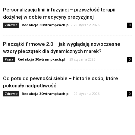
Personalizacja linii infuzyjnej – przyszłość terapii
dożylnej w dobie medycyny precyzyjnej
Redakcja 30wtrampkach.pl
-
29 stycznia 2026
Zdrowie
0
Pieczątki firmowe 2.0 – jak wyglądają nowoczesne
wzory pieczątek dla dynamicznych marek?
Redakcja 30wtrampkach.pl
-
29 stycznia 2026
Praca
0
Od potu do pewności siebie – historie osób, które
pokonały nadpotliwość
Redakcja 30wtrampkach.pl
-
29 stycznia 2026
Zdrowie
0