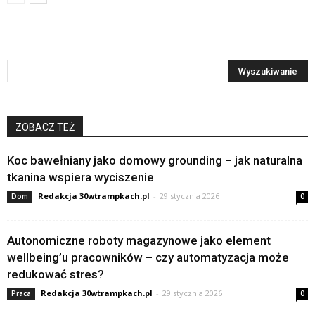
ZOBACZ TEŻ
Koc bawełniany jako domowy grounding – jak naturalna
tkanina wspiera wyciszenie
Redakcja 30wtrampkach.pl
-
29 stycznia 2026
Dom
0
Autonomiczne roboty magazynowe jako element
wellbeing’u pracowników – czy automatyzacja może
redukować stres?
Redakcja 30wtrampkach.pl
-
29 stycznia 2026
Praca
0