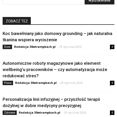
ZOBACZ TEŻ
Koc bawełniany jako domowy grounding – jak naturalna
tkanina wspiera wyciszenie
Redakcja 30wtrampkach.pl
-
29 stycznia 2026
Dom
0
Autonomiczne roboty magazynowe jako element
wellbeing’u pracowników – czy automatyzacja może
redukować stres?
Redakcja 30wtrampkach.pl
-
29 stycznia 2026
Praca
0
Personalizacja linii infuzyjnej – przyszłość terapii
dożylnej w dobie medycyny precyzyjnej
Redakcja 30wtrampkach.pl
-
29 stycznia 2026
Zdrowie
0