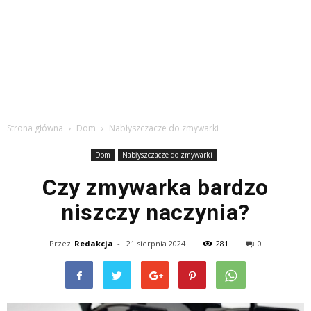
Strona główna
Dom
Nabłyszczacze do zmywarki
Dom
Nabłyszczacze do zmywarki
Czy zmywarka bardzo
niszczy naczynia?
Przez
Redakcja
-
21 sierpnia 2024
281
0