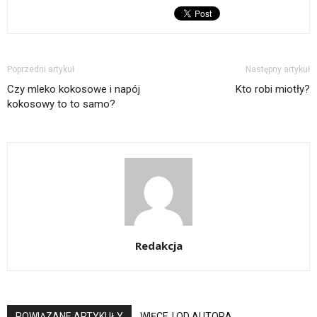
Poprzedni artykuł
Następny artykuł
Czy mleko kokosowe i napój
Kto robi miotły?
kokosowy to to samo?
Redakcja
POWIĄZANE ARTYKUŁY
WIĘCEJ OD AUTORA