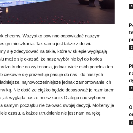
P
P
t
jak chcemy. Wszystko powinno odpowiadać naszym
p
sign mieszkania. Tak samo jest także z drzwi.
Z
my się zdecydować na takie, które w sklepie wyglądają
iu może się okazać, że nasz wybór nie był do końca
P
ardzo trudne do wykonania, jednak wiele osób popełnia ten
n
ub ciekawie się prezentuje pasuje do nas i do naszych
d
jładniejsze, najnowocześniejsze jednak zamontowanie ich
P
myłką. Nie dość że ciężko będzie dopasować je rozmiarem
ego jak wygląda nasze mieszkanie. Dlatego nad wyborem
ż na samym początku nie żałować swojej decyzji. Możemy je
O
e czasu, a każde utrudnienie nie jest nam na rękę.
o
Z