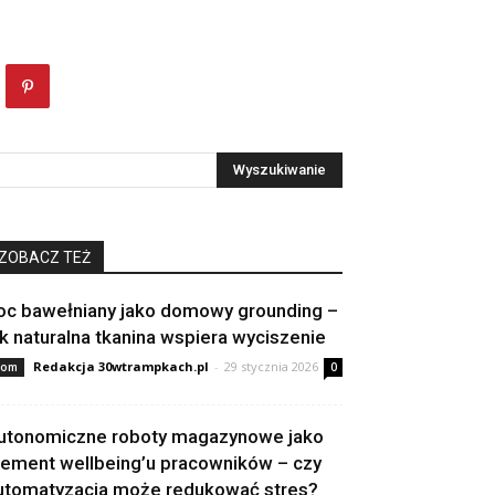
ZOBACZ TEŻ
oc bawełniany jako domowy grounding –
ak naturalna tkanina wspiera wyciszenie
Redakcja 30wtrampkach.pl
-
29 stycznia 2026
om
0
utonomiczne roboty magazynowe jako
lement wellbeing’u pracowników – czy
utomatyzacja może redukować stres?