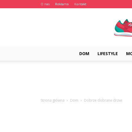
O nas
Reklama
Kontakt
DOM
LIFESTYLE
M
Strona główna
Dom
Dobrze dobrane drzwi