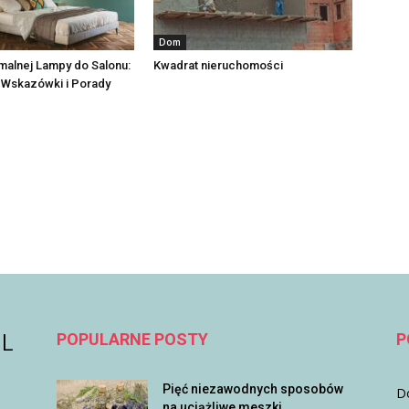
Dom
malnej Lampy do Salonu:
Kwadrat nieruchomości
 Wskazówki i Porady
POPULARNE POSTY
P
Pięć niezawodnych sposobów
D
na uciążliwe meszki