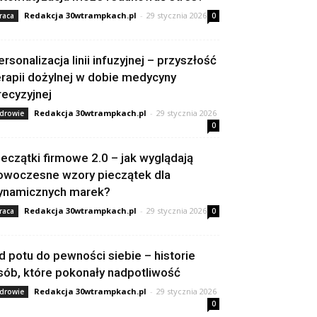
Redakcja 30wtrampkach.pl
-
29 stycznia 2026
raca
0
ersonalizacja linii infuzyjnej – przyszłość
erapii dożylnej w dobie medycyny
recyzyjnej
Redakcja 30wtrampkach.pl
-
29 stycznia 2026
drowie
0
ieczątki firmowe 2.0 – jak wyglądają
owoczesne wzory pieczątek dla
ynamicznych marek?
Redakcja 30wtrampkach.pl
-
29 stycznia 2026
raca
0
d potu do pewności siebie – historie
sób, które pokonały nadpotliwość
Redakcja 30wtrampkach.pl
-
29 stycznia 2026
drowie
0