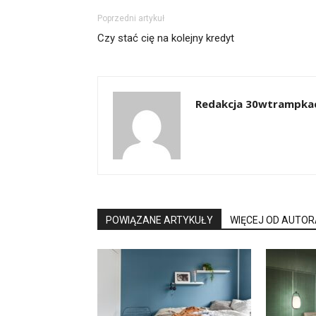
Poprzedni artykuł
Czy stać cię na kolejny kredyt
Redakcja 30wtrampkac
POWIĄZANE ARTYKUŁY
WIĘCEJ OD AUTOR