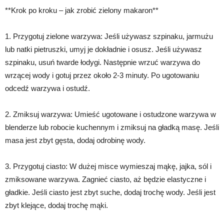
**Krok po kroku – jak zrobić zielony makaron**
1. Przygotuj zielone warzywa: Jeśli używasz szpinaku, jarmużu
lub natki pietruszki, umyj je dokładnie i osusz. Jeśli używasz
szpinaku, usuń twarde łodygi. Następnie wrzuć warzywa do
wrzącej wody i gotuj przez około 2-3 minuty. Po ugotowaniu
odcedź warzywa i ostudź.
2. Zmiksuj warzywa: Umieść ugotowane i ostudzone warzywa w
blenderze lub robocie kuchennym i zmiksuj na gładką masę. Jeśli
masa jest zbyt gęsta, dodaj odrobinę wody.
3. Przygotuj ciasto: W dużej misce wymieszaj mąkę, jajka, sól i
zmiksowane warzywa. Zagnieć ciasto, aż będzie elastyczne i
gładkie. Jeśli ciasto jest zbyt suche, dodaj trochę wody. Jeśli jest
zbyt klejące, dodaj trochę mąki.