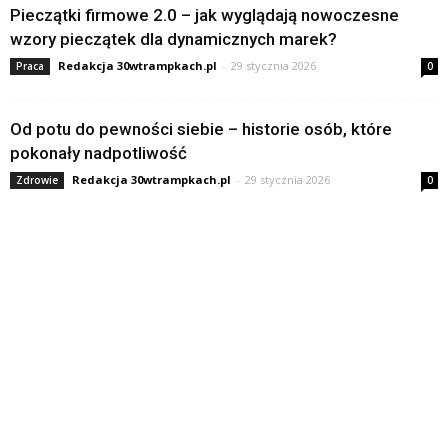
Pieczątki firmowe 2.0 – jak wyglądają nowoczesne
wzory pieczątek dla dynamicznych marek?
Redakcja 30wtrampkach.pl
-
29 stycznia 2026
Praca
0
Od potu do pewności siebie – historie osób, które
pokonały nadpotliwość
Redakcja 30wtrampkach.pl
-
29 stycznia 2026
Zdrowie
0