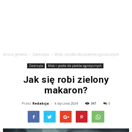
Strona główna
Zwierzęta
Miski i poidła dla ptaków egzotycznych
Zwierzęta
Miski i poidła dla ptaków egzotycznych
Jak się robi zielony
makaron?
Przez
Redakcja
-
6 stycznia 2024
347
0