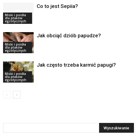
Co to jest Sepiia?
Miski i poidła
dla ptaków
egzotycznych
Jak obciąć dziób papudze?
Miski i poidła
dla ptaków
egzotycznych
Jak często trzeba karmić papugi?
Miski i poidła
dla ptaków
egzotycznych