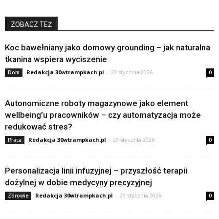
ZOBACZ TEŻ
Koc bawełniany jako domowy grounding – jak naturalna
tkanina wspiera wyciszenie
Redakcja 30wtrampkach.pl
-
29 stycznia 2026
Dom
0
Autonomiczne roboty magazynowe jako element
wellbeing’u pracowników – czy automatyzacja może
redukować stres?
Redakcja 30wtrampkach.pl
-
29 stycznia 2026
Praca
0
Personalizacja linii infuzyjnej – przyszłość terapii
dożylnej w dobie medycyny precyzyjnej
Redakcja 30wtrampkach.pl
-
29 stycznia 2026
Zdrowie
0