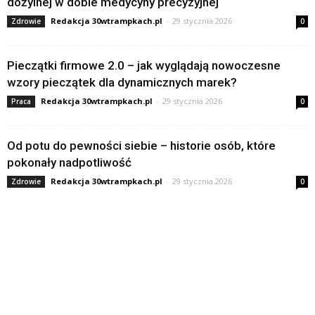
dożylnej w dobie medycyny precyzyjnej
Redakcja 30wtrampkach.pl
-
29 stycznia 2026
Zdrowie
0
Pieczątki firmowe 2.0 – jak wyglądają nowoczesne
wzory pieczątek dla dynamicznych marek?
Redakcja 30wtrampkach.pl
-
29 stycznia 2026
Praca
0
Od potu do pewności siebie – historie osób, które
pokonały nadpotliwość
Redakcja 30wtrampkach.pl
-
29 stycznia 2026
Zdrowie
0