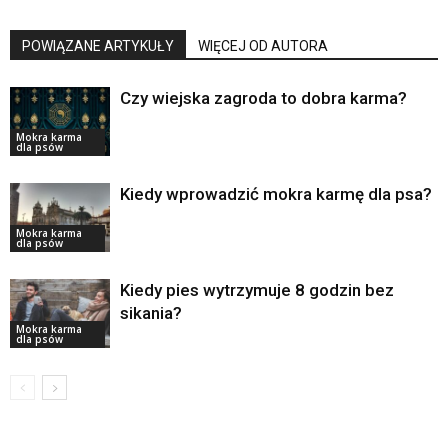
POWIĄZANE ARTYKUŁY
WIĘCEJ OD AUTORA
Czy wiejska zagroda to dobra karma?
Mokra karma
dla psów
Kiedy wprowadzić mokra karmę dla psa?
Mokra karma
dla psów
Kiedy pies wytrzymuje 8 godzin bez
sikania?
Mokra karma
dla psów