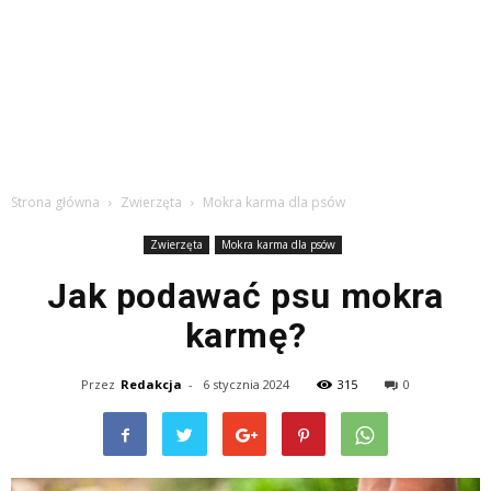
Strona główna
Zwierzęta
Mokra karma dla psów
Zwierzęta
Mokra karma dla psów
Jak podawać psu mokra
karmę?
Przez
Redakcja
-
6 stycznia 2024
315
0