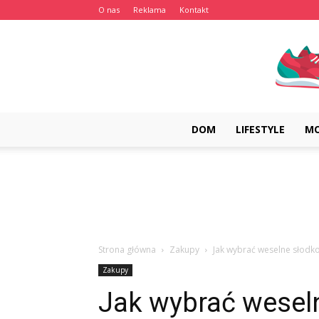
O nas
Reklama
Kontakt
DOM
LIFESTYLE
M
Strona główna
Zakupy
Jak wybrać weselne słodko
Zakupy
Jak wybrać wesel