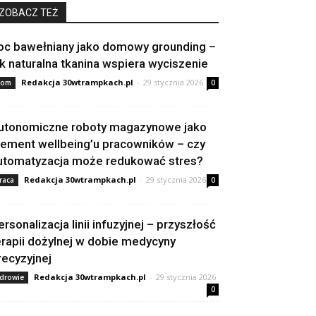
ZOBACZ TEŻ
oc bawełniany jako domowy grounding –
ak naturalna tkanina wspiera wyciszenie
Redakcja 30wtrampkach.pl
-
29 stycznia 2026
om
0
utonomiczne roboty magazynowe jako
lement wellbeing’u pracowników – czy
utomatyzacja może redukować stres?
Redakcja 30wtrampkach.pl
-
29 stycznia 2026
raca
0
ersonalizacja linii infuzyjnej – przyszłość
erapii dożylnej w dobie medycyny
recyzyjnej
Redakcja 30wtrampkach.pl
-
29 stycznia 2026
drowie
0