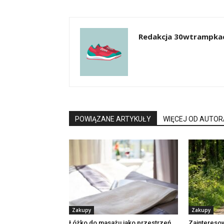
Redakcja 30wtrampkac
POWIĄZANE ARTYKUŁY
WIĘCEJ OD AUTOR
Zakupy
Zakupy
Łóżko do masażu jako przestrzeń
Zaintereso