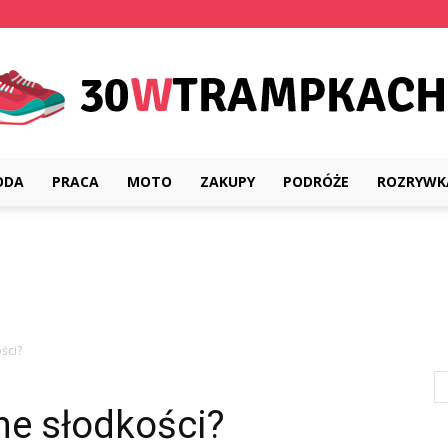
ODA
PRACA
MOTO
ZAKUPY
PODRÓŻE
ROZRYWK
30wtrampkach.pl
ści?
ne słodkości?