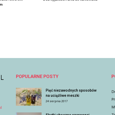
ym
POPULARNE POSTY
P
Pięć niezawodnych sposobów
D
na uciążliwe meszki
P
24 sierpnia 2017
M
l
Z