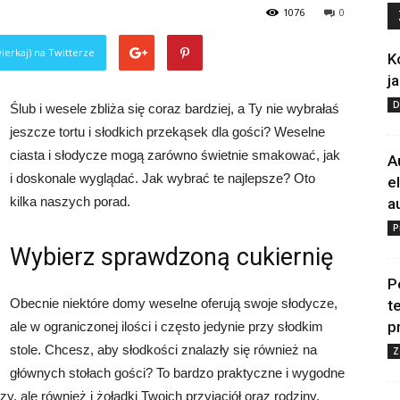
1076
0
ierkaj) na Twitterze
K
j
D
Ślub i wesele zbliża się coraz bardziej, a Ty nie wybrałaś
jeszcze tortu i słodkich przekąsek dla gości? Weselne
ciasta i słodycze mogą zarówno świetnie smakować, jak
A
i doskonale wyglądać. Jak wybrać te najlepsze? Oto
e
kilka naszych porad.
a
P
Wybierz sprawdzoną cukiernię
P
Obecnie niektóre domy weselne oferują swoje słodycze,
t
p
ale w ograniczonej ilości i często jedynie przy słodkim
stole. Chcesz, aby słodkości znalazły się również na
Z
głównych stołach gości? To bardzo praktyczne i wygodne
y, ale również i żołądki Twoich przyjaciół oraz rodziny,