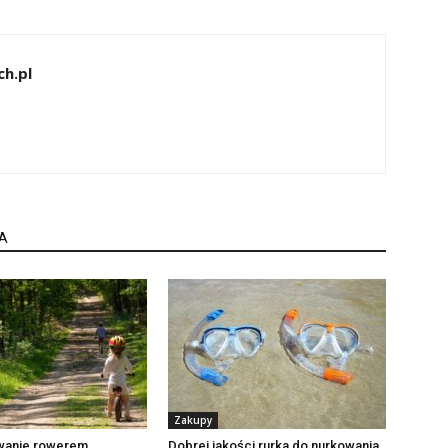
h.pl
A
Zakupy
wanie rowerem
Dobrej jakości rurka do nurkowania