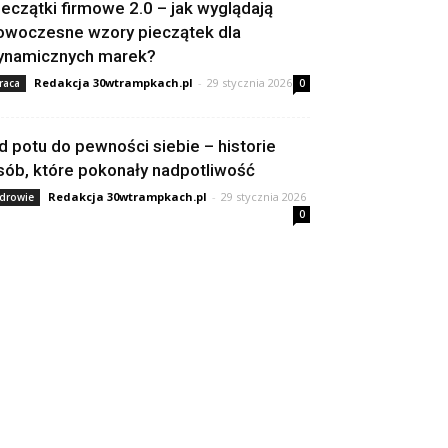
ieczątki firmowe 2.0 – jak wyglądają
owoczesne wzory pieczątek dla
ynamicznych marek?
Redakcja 30wtrampkach.pl
-
29 stycznia 2026
raca
0
d potu do pewności siebie – historie
sób, które pokonały nadpotliwość
Redakcja 30wtrampkach.pl
-
29 stycznia 2026
drowie
0