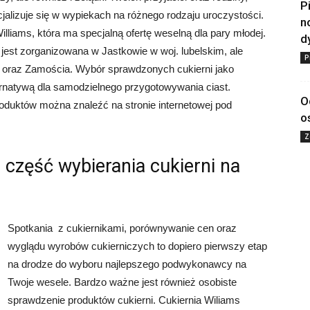
P
cjalizuje się w wypiekach na różnego rodzaju uroczystości.
n
iams, która ma specjalną ofertę weselną dla pary młodej.
d
 jest zorganizowana w Jastkowie w woj. lubelskim, ale
P
a oraz Zamościa. Wybór sprawdzonych cukierni jako
rnatywą dla samodzielnego przygotowywania ciast.
O
roduktów można znaleźć na stronie internetowej pod
o
Z
 część wybierania cukierni na
Spotkania z cukiernikami, porównywanie cen oraz
wyglądu wyrobów cukierniczych to dopiero pierwszy etap
na drodze do wyboru najlepszego podwykonawcy na
Twoje wesele. Bardzo ważne jest również osobiste
sprawdzenie produktów cukierni. Cukiernia Wiliams