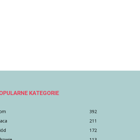
OPULARNE KATEGORIE
om
392
raca
211
iód
172
drowie
113