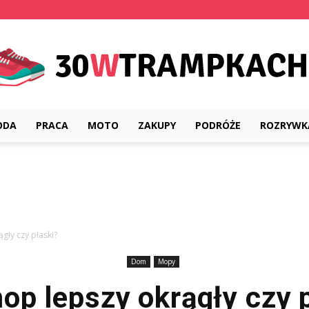
ODA
PRACA
MOTO
ZAKUPY
PODRÓŻE
ROZRYWK
30wtrampkach.pl
gły czy płaski?
Dom
Mopy
op lepszy okrągły czy 