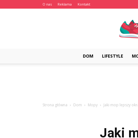
O nas
Reklama
Kontakt
DOM
LIFESTYLE
M
Strona główna
Dom
Mopy
Jaki mop lepszy okrą
Jaki m