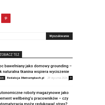
ZOBACZ TEŻ
oc bawełniany jako domowy grounding –
ak naturalna tkanina wspiera wyciszenie
Redakcja 30wtrampkach.pl
-
29 stycznia 2026
om
0
utonomiczne roboty magazynowe jako
lement wellbeing’u pracowników – czy
utomatyzacja może redukować stres?