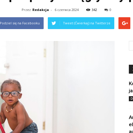
Przez
Redakcja
-
6 czerwca 2024
342
0
Podziel się na Facebooku
Tweet (Ćwierkaj) na Twitterze
K
j
D
A
e
a