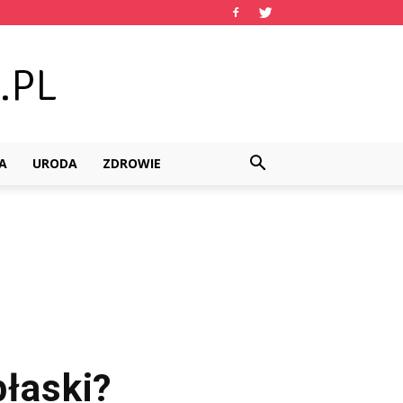
A
URODA
ZDROWIE
płaski?