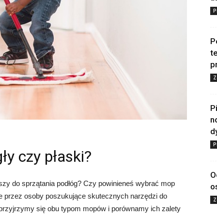
P
P
t
p
Z
P
n
d
P
ły czy płaski?
O
epszy do sprzątania podłóg? Czy powinieneś wybrać mop
o
ne przez osoby poszukujące skutecznych narzędzi do
Z
przyjrzymy się obu typom mopów i porównamy ich zalety