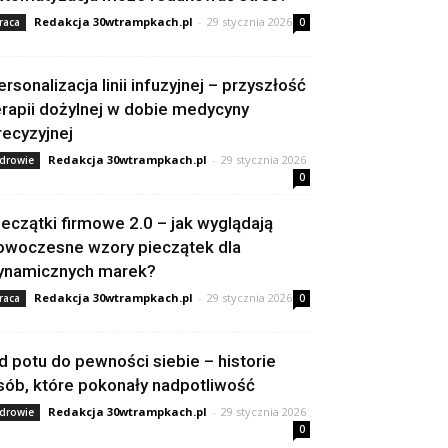
Redakcja 30wtrampkach.pl
-
29 stycznia 2026
raca
0
ersonalizacja linii infuzyjnej – przyszłość
erapii dożylnej w dobie medycyny
recyzyjnej
Redakcja 30wtrampkach.pl
-
29 stycznia 2026
drowie
0
ieczątki firmowe 2.0 – jak wyglądają
owoczesne wzory pieczątek dla
ynamicznych marek?
Redakcja 30wtrampkach.pl
-
29 stycznia 2026
raca
0
d potu do pewności siebie – historie
sób, które pokonały nadpotliwość
Redakcja 30wtrampkach.pl
-
29 stycznia 2026
drowie
0