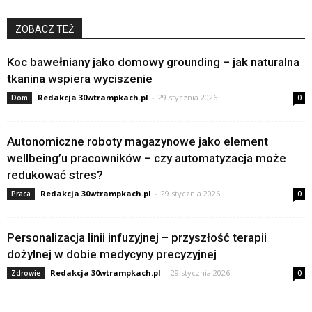
ZOBACZ TEŻ
Koc bawełniany jako domowy grounding – jak naturalna
tkanina wspiera wyciszenie
Redakcja 30wtrampkach.pl
-
29 stycznia 2026
Dom
0
Autonomiczne roboty magazynowe jako element
wellbeing’u pracowników – czy automatyzacja może
redukować stres?
Redakcja 30wtrampkach.pl
-
29 stycznia 2026
Praca
0
Personalizacja linii infuzyjnej – przyszłość terapii
dożylnej w dobie medycyny precyzyjnej
Redakcja 30wtrampkach.pl
-
29 stycznia 2026
Zdrowie
0