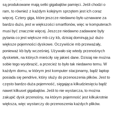
są produkowane mają setki gigabajtów pamięci. Jeśli chodzi o
ram, to również z każdym kolejnym sprzętem jest ich coraz
więcej. Cztery giga, które jeszcze niedawno było uznawane za
bardzo dużo, jest w większości smartfonów, więc w komputerach
musi być znacznie więcej. Jeszcze niedawno zadawane były
pytania co jest większe mb czy kb, dzisiaj dominują już dużo
większe pojemności dyskowe. Oczywiście mb przeważały,
ponieważ kb były wcześniej. Używało się wtedy przenośnych
dyskietek, na których mieściły się jakieś dane. Dzisiaj nie można
sobie tego wyobrazić, a przecież to było tak niedawno temu. W
każdym domu, w którym jest komputer stacjonarny, bądź laptop
posiada się pendrive, który służy do przenoszenia plików. Jest to
często bardzo duża pojemność, sięgająca kilkudziesięciu bądź
nawet kilkuset gigabajtów. Jeśli to nie wystarcza, to można
zakupić dysk przenośny, na którym pojemność jest kilkukrotnie
większa, więc wystarczy do przenoszenia każdych plików.