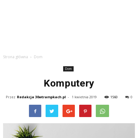
Strona główna
Dom
Dom
Komputery
Przez
Redakcja 30wtrampkach.pl
-
1 kwietnia 2019
1560
0