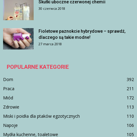
Skutki uboczne czerwonej chemii
30 czerwca 2018
Fioletowe paznokcie hybrydowe – sprawdź,
dlaczego są takie modne!
27 marca 2018
POPULARNE KATEGORIE
Dom
392
Praca
211
Miód
172
Zdrowie
113
Miski i poidła dla ptaków egzotycznych
110
Napoje
106
Mydła kuchenne, toaletowe
105