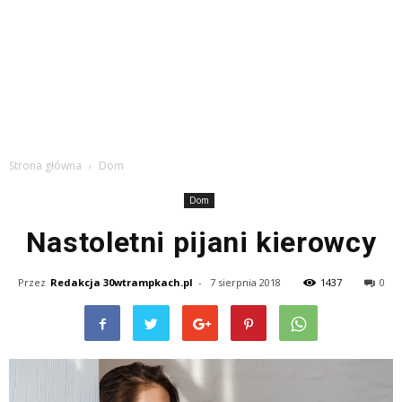
Strona główna
Dom
Dom
Nastoletni pijani kierowcy
Przez
Redakcja 30wtrampkach.pl
-
7 sierpnia 2018
1437
0