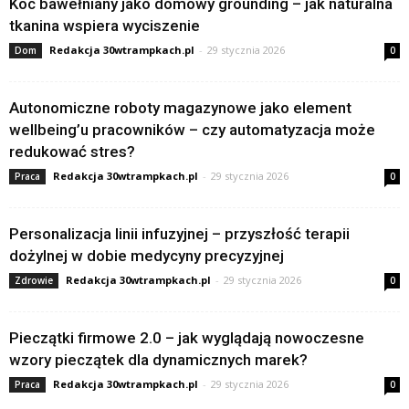
Koc bawełniany jako domowy grounding – jak naturalna
tkanina wspiera wyciszenie
Redakcja 30wtrampkach.pl
-
29 stycznia 2026
Dom
0
Autonomiczne roboty magazynowe jako element
wellbeing’u pracowników – czy automatyzacja może
redukować stres?
Redakcja 30wtrampkach.pl
-
29 stycznia 2026
Praca
0
Personalizacja linii infuzyjnej – przyszłość terapii
dożylnej w dobie medycyny precyzyjnej
Redakcja 30wtrampkach.pl
-
29 stycznia 2026
Zdrowie
0
Pieczątki firmowe 2.0 – jak wyglądają nowoczesne
wzory pieczątek dla dynamicznych marek?
Redakcja 30wtrampkach.pl
-
29 stycznia 2026
Praca
0