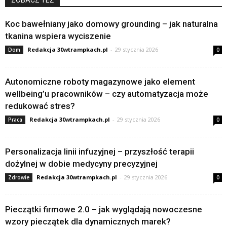
Koc bawełniany jako domowy grounding – jak naturalna
tkanina wspiera wyciszenie
Redakcja 30wtrampkach.pl
-
29 stycznia 2026
Dom
0
Autonomiczne roboty magazynowe jako element
wellbeing’u pracowników – czy automatyzacja może
redukować stres?
Redakcja 30wtrampkach.pl
-
29 stycznia 2026
Praca
0
Personalizacja linii infuzyjnej – przyszłość terapii
dożylnej w dobie medycyny precyzyjnej
Redakcja 30wtrampkach.pl
-
29 stycznia 2026
Zdrowie
0
Pieczątki firmowe 2.0 – jak wyglądają nowoczesne
wzory pieczątek dla dynamicznych marek?