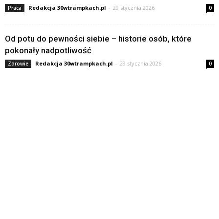
Redakcja 30wtrampkach.pl
-
29 stycznia 2026
Praca
0
Od potu do pewności siebie – historie osób, które
pokonały nadpotliwość
Redakcja 30wtrampkach.pl
-
29 stycznia 2026
Zdrowie
0