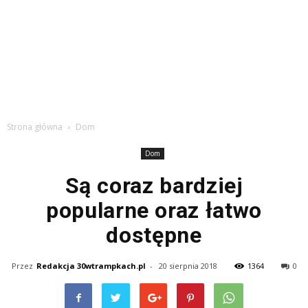
Strona główna
Dom
Dom
Są coraz bardziej
popularne oraz łatwo
dostępne
Przez
Redakcja 30wtrampkach.pl
-
20 sierpnia 2018
1364
0