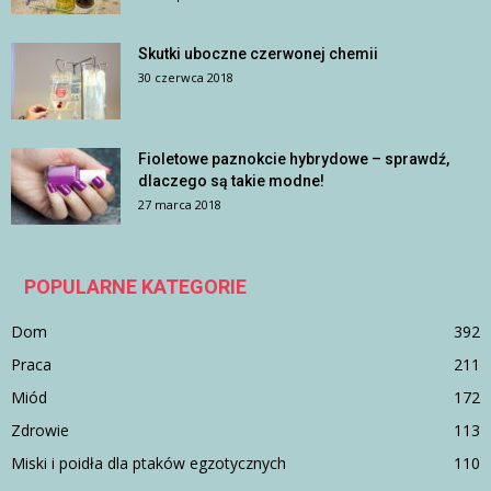
Skutki uboczne czerwonej chemii
30 czerwca 2018
Fioletowe paznokcie hybrydowe – sprawdź,
dlaczego są takie modne!
27 marca 2018
POPULARNE KATEGORIE
Dom
392
Praca
211
Miód
172
Zdrowie
113
Miski i poidła dla ptaków egzotycznych
110