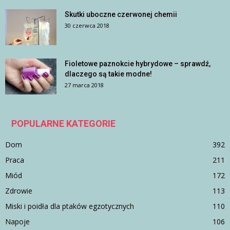
Skutki uboczne czerwonej chemii
30 czerwca 2018
Fioletowe paznokcie hybrydowe – sprawdź,
dlaczego są takie modne!
27 marca 2018
POPULARNE KATEGORIE
Dom
392
Praca
211
Miód
172
Zdrowie
113
Miski i poidła dla ptaków egzotycznych
110
Napoje
106