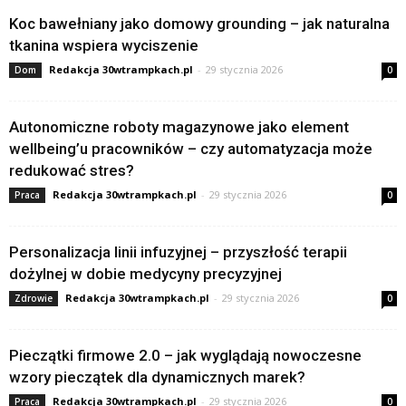
Koc bawełniany jako domowy grounding – jak naturalna
tkanina wspiera wyciszenie
Redakcja 30wtrampkach.pl
-
29 stycznia 2026
Dom
0
Autonomiczne roboty magazynowe jako element
wellbeing’u pracowników – czy automatyzacja może
redukować stres?
Redakcja 30wtrampkach.pl
-
29 stycznia 2026
Praca
0
Personalizacja linii infuzyjnej – przyszłość terapii
dożylnej w dobie medycyny precyzyjnej
Redakcja 30wtrampkach.pl
-
29 stycznia 2026
Zdrowie
0
Pieczątki firmowe 2.0 – jak wyglądają nowoczesne
wzory pieczątek dla dynamicznych marek?
Redakcja 30wtrampkach.pl
-
29 stycznia 2026
Praca
0