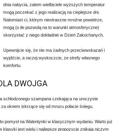
dnia nabycia, zatem wielbiciele wyższych temperatur
mogą poczekać z jego realizacją na cieplejsze dni.
Natomiast ci, którym niestraszne mroźne powietrze,
mogą (o ile pozwolą na to warunki atmosferyczne)
skorzystać z niego dokładnie w Dzień Zakochanych.
Upewnijcie się, że nie ma żadnych przeciwwskazań i
wyjdźcie, a raczej wyskoczcie, ze strefy własnego
komfortu.
DLA DWOJGA
ka schłodzonego szampana czekająca na uroczyste
a za oknem iskrzące się od mrozu połacie śniegu.
o pomysł na Walentynki w klasycznym wydaniu. Warto już
 klasyki jest wielu i najlepsze propozycje znikają niczym