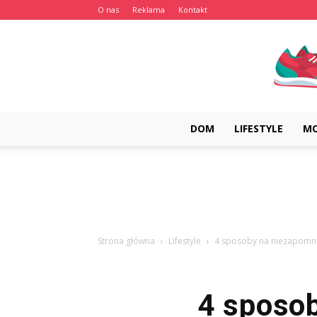
O nas
Reklama
Kontakt
DOM
LIFESTYLE
M
Strona główna
Lifestyle
4 sposoby na niezapomni
4 sposo