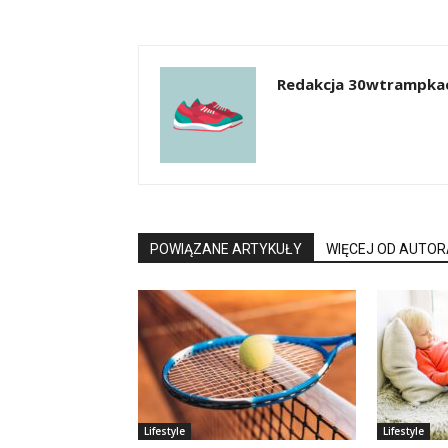
Redakcja 30wtrampkac
POWIĄZANE ARTYKUŁY
WIĘCEJ OD AUTOR
Lifestyle
Lifestyle