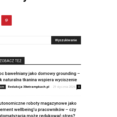
ZOBACZ TEŻ
oc bawełniany jako domowy grounding –
ak naturalna tkanina wspiera wyciszenie
Redakcja 30wtrampkach.pl
-
29 stycznia 2026
om
0
utonomiczne roboty magazynowe jako
lement wellbeing’u pracowników – czy
utomatyzacja może redukować stres?