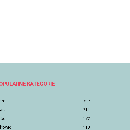
OPULARNE KATEGORIE
om
392
raca
211
iód
172
drowie
113