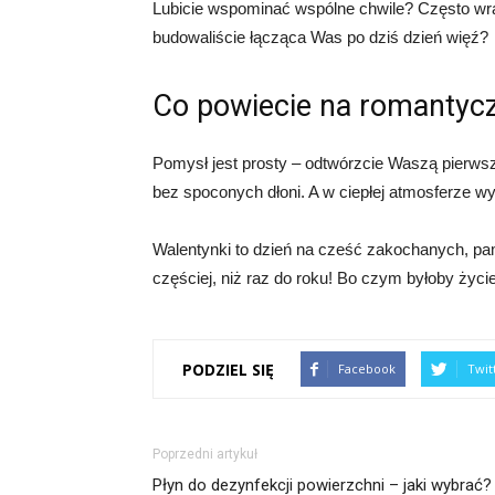
Lubicie wspominać wspólne chwile? Często wra
budowaliście łącząca Was po dziś dzień więź?
Co powiecie na romantycz
Pomysł jest prosty – odtwórzcie Waszą pierw
bez spoconych dłoni. A w ciepłej atmosferze w
Walentynki to dzień na cześć zakochanych, pam
częściej, niż raz do roku! Bo czym byłoby życi
PODZIEL SIĘ
Facebook
Twit
Poprzedni artykuł
Płyn do dezynfekcji powierzchni – jaki wybrać?