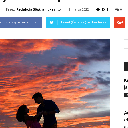
Przez
Redakcja 30wtrampkach.pl
-
19 marca 2022
1041
0
Podziel się na Facebooku
Tweet (Ćwierkaj) na Twitterze
K
j
D
A
e
a