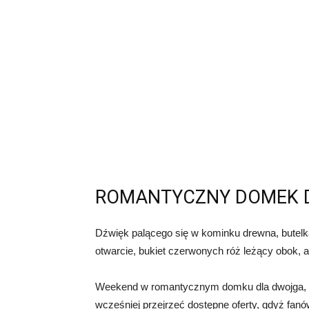
ROMANTYCZNY DOMEK 
Dźwięk palącego się w kominku drewna, butel
otwarcie, bukiet czerwonych róż leżący obok, 
Weekend w romantycznym domku dla dwojga, t
wcześniej przejrzeć dostępne oferty, gdyż fanów