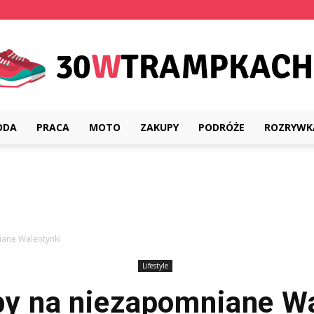
ODA
PRACA
MOTO
ZAKUPY
PODRÓŻE
ROZRYWK
30wtrampkach.pl
ane Walentynki
Lifestyle
by na niezapomniane Wa