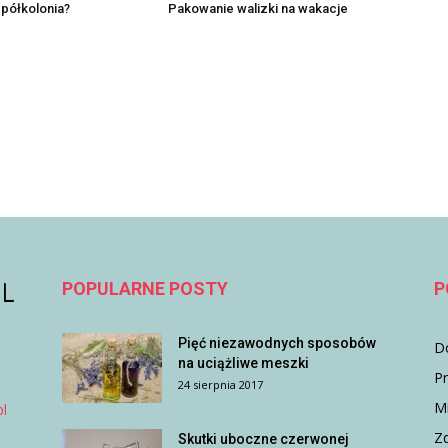
 półkolonia?
Pakowanie walizki na wakacje
POPULARNE POSTY
P
Pięć niezawodnych sposobów
D
na uciążliwe meszki
P
24 sierpnia 2017
M
l
Z
Skutki uboczne czerwonej