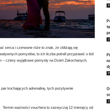
P
P
t
p
Z
 serca i czerwone róże to znak, że zbliżają się
atywnych pomysłów, to ich liczba potrafi przyprawić o ból
P
ym – cztery wyjątkowe pomysły na Dzień Zakochanych.
n
d
P
 par kochających adrenalinę, tych pozytywnie
O
o
Z
Termin ważności vouchera to zazwyczaj 12 miesięcy od