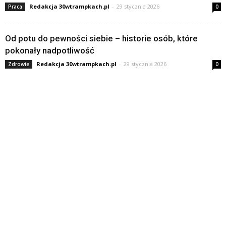
Redakcja 30wtrampkach.pl
-
29 stycznia 2026
Praca
0
Od potu do pewności siebie – historie osób, które
pokonały nadpotliwość
Redakcja 30wtrampkach.pl
-
29 stycznia 2026
Zdrowie
0