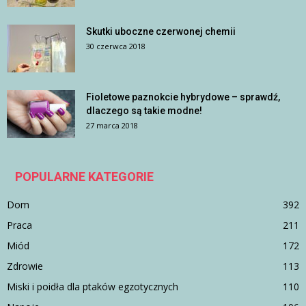
Skutki uboczne czerwonej chemii
30 czerwca 2018
Fioletowe paznokcie hybrydowe – sprawdź,
dlaczego są takie modne!
27 marca 2018
POPULARNE KATEGORIE
Dom
392
Praca
211
Miód
172
Zdrowie
113
Miski i poidła dla ptaków egzotycznych
110