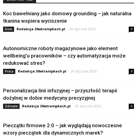
Koc bawełniany jako domowy grounding – jak naturalna
tkanina wspiera wyciszenie
Redakcja 30wtrampkach.pl
-
29 stycznia 2026
Dom
0
Autonomiczne roboty magazynowe jako element
wellbeing’u pracowników – czy automatyzacja może
redukować stres?
Redakcja 30wtrampkach.pl
-
29 stycznia 2026
Praca
0
Personalizacja linii infuzyjnej – przyszłość terapii
dożylnej w dobie medycyny precyzyjnej
Redakcja 30wtrampkach.pl
-
29 stycznia 2026
Zdrowie
0
Pieczątki firmowe 2.0 – jak wyglądają nowoczesne
wzory pieczątek dla dynamicznych marek?