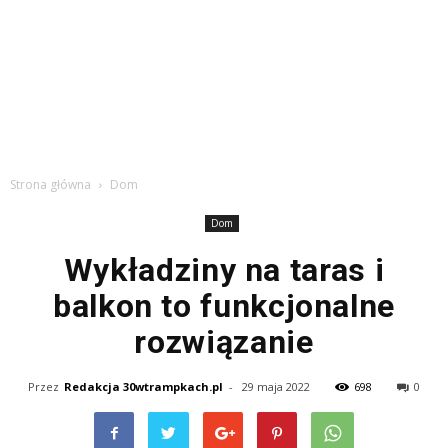
Strona główna
Dom
Dom
Wykładziny na taras i
balkon to funkcjonalne
rozwiązanie
Przez
Redakcja 30wtrampkach.pl
-
29 maja 2022
698
0