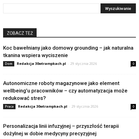
ZOBACZ TEŻ
Koc bawełniany jako domowy grounding – jak naturalna
tkanina wspiera wyciszenie
Redakcja 30wtrampkach.pl
-
29 stycznia 2026
Dom
0
Autonomiczne roboty magazynowe jako element
wellbeing’u pracowników – czy automatyzacja może
redukować stres?
Redakcja 30wtrampkach.pl
-
29 stycznia 2026
Praca
0
Personalizacja linii infuzyjnej – przyszłość terapii
dożylnej w dobie medycyny precyzyjnej