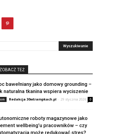
ZOBACZ TEŻ
oc bawełniany jako domowy grounding –
ak naturalna tkanina wspiera wyciszenie
Redakcja 30wtrampkach.pl
-
29 stycznia 2026
om
0
utonomiczne roboty magazynowe jako
lement wellbeing’u pracowników – czy
utomatyzacja może redukować stres?