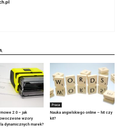
h.pl
A
Praca
irmowe 2.0 – jak
Nauka angielskiego online – hit czy
nowoczesne wzory
kit?
dla dynamicznych marek?