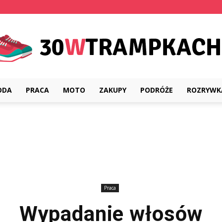
ODA
PRACA
MOTO
ZAKUPY
PODRÓŻE
ROZRYWK
30wtrampkach.pl
Praca
Wypadanie włosów