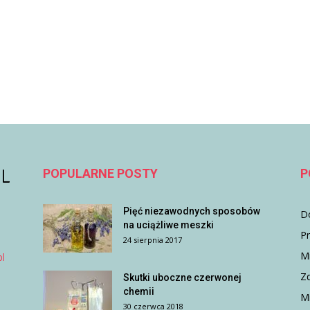
POPULARNE POSTY
P
Pięć niezawodnych sposobów
D
na uciążliwe meszki
P
24 sierpnia 2017
M
l
Z
Skutki uboczne czerwonej
chemii
Mi
30 czerwca 2018