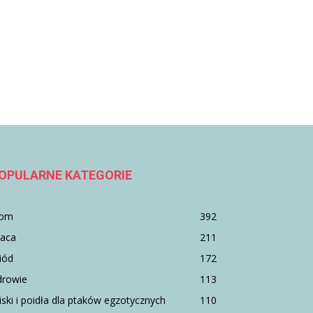
OPULARNE KATEGORIE
om
392
raca
211
iód
172
drowie
113
ski i poidła dla ptaków egzotycznych
110