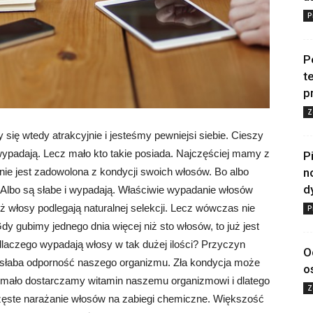
P
P
t
p
Z
ię wtedy atrakcyjnie i jesteśmy pewniejsi siebie. Cieszy
 wypadają. Lecz mało kto takie posiada. Najczęściej mamy z
P
n
nie jest zadowolona z kondycji swoich włosów. Bo albo
d
. Albo są słabe i wypadają. Właściwie wypadanie włosów
yż włosy podlegają naturalnej selekcji. Lecz wówczas nie
P
y gubimy jednego dnia więcej niż sto włosów, to już jest
dlaczego wypadają włosy w tak dużej ilości? Przyczyn
O
t słaba odporność naszego organizmu. Zła kondycja może
o
mało dostarczamy witamin naszemu organizmowi i dlatego
Z
zęste narażanie włosów na zabiegi chemiczne. Większość