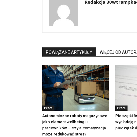
Redakcja 30wtrampkac
POWIĄZANE ARTYKUŁY
WIĘCEJ OD AUTOR
Praca
Praca
Autonomiczne roboty magazynowe
Pieczątki f
jako element wellbeing’u
wyglądają 
pracowników – czy automatyzacja
pieczątek 
może redukować stres?