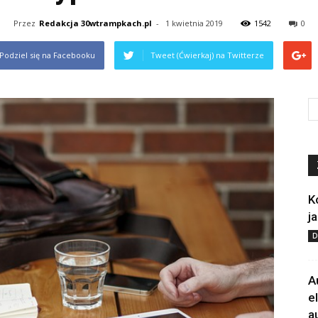
Przez
Redakcja 30wtrampkach.pl
-
1 kwietnia 2019
1542
0
Podziel się na Facebooku
Tweet (Ćwierkaj) na Twitterze
K
j
D
A
e
a