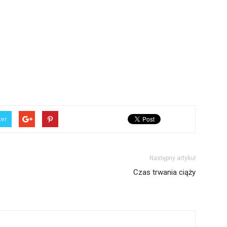
ter
Następny artykuł
Czas trwania ciąży