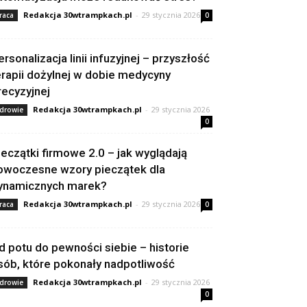
Redakcja 30wtrampkach.pl
-
29 stycznia 2026
raca
0
ersonalizacja linii infuzyjnej – przyszłość
erapii dożylnej w dobie medycyny
recyzyjnej
Redakcja 30wtrampkach.pl
-
29 stycznia 2026
drowie
0
ieczątki firmowe 2.0 – jak wyglądają
owoczesne wzory pieczątek dla
ynamicznych marek?
Redakcja 30wtrampkach.pl
-
29 stycznia 2026
raca
0
d potu do pewności siebie – historie
sób, które pokonały nadpotliwość
Redakcja 30wtrampkach.pl
-
29 stycznia 2026
drowie
0