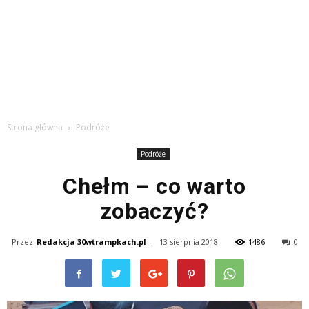
Strona główna
Podróże
Podróże
Chełm – co warto
zobaczyć?
Przez
Redakcja 30wtrampkach.pl
-
13 sierpnia 2018
1486
0