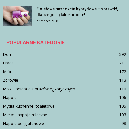
Fioletowe paznokcie hybrydowe – sprawdź,
dlaczego są takie modne!
27 marca 2018
POPULARNE KATEGORIE
Dom
392
Praca
211
Miód
172
Zdrowie
113
Miski i poidła dla ptaków egzotycznych
110
Napoje
106
Mydła kuchenne, toaletowe
105
Mleko i napoje mleczne
103
Napoje bezglutenowe
98