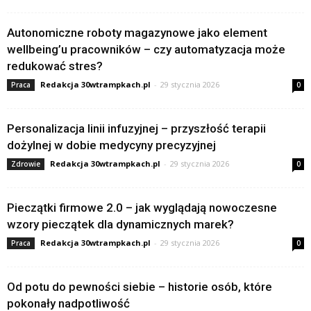
Autonomiczne roboty magazynowe jako element
wellbeing’u pracowników – czy automatyzacja może
redukować stres?
Redakcja 30wtrampkach.pl
-
29 stycznia 2026
Praca
0
Personalizacja linii infuzyjnej – przyszłość terapii
dożylnej w dobie medycyny precyzyjnej
Redakcja 30wtrampkach.pl
-
29 stycznia 2026
Zdrowie
0
Pieczątki firmowe 2.0 – jak wyglądają nowoczesne
wzory pieczątek dla dynamicznych marek?
Redakcja 30wtrampkach.pl
-
29 stycznia 2026
Praca
0
Od potu do pewności siebie – historie osób, które
pokonały nadpotliwość