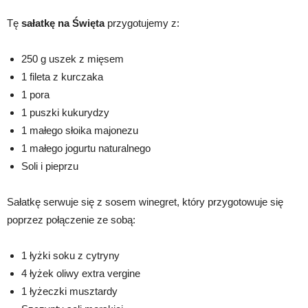
Tę
sałatkę na Święta
przygotujemy z:
250 g uszek z mięsem
1 fileta z kurczaka
1 pora
1 puszki kukurydzy
1 małego słoika majonezu
1 małego jogurtu naturalnego
Soli i pieprzu
Sałatkę serwuje się z sosem winegret, który przygotowuje się
poprzez połączenie ze sobą:
1 łyżki soku z cytryny
4 łyżek oliwy extra vergine
1 łyżeczki musztardy