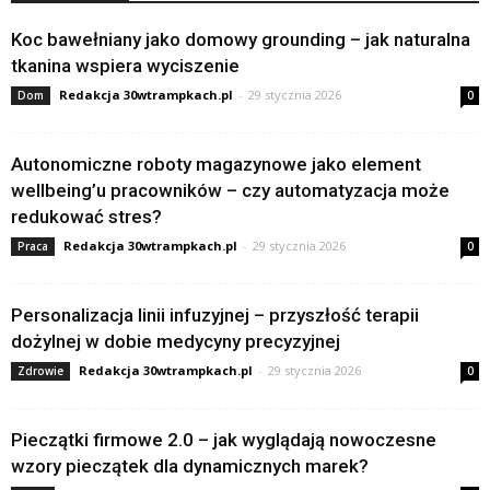
Koc bawełniany jako domowy grounding – jak naturalna
tkanina wspiera wyciszenie
Redakcja 30wtrampkach.pl
-
29 stycznia 2026
Dom
0
Autonomiczne roboty magazynowe jako element
wellbeing’u pracowników – czy automatyzacja może
redukować stres?
Redakcja 30wtrampkach.pl
-
29 stycznia 2026
Praca
0
Personalizacja linii infuzyjnej – przyszłość terapii
dożylnej w dobie medycyny precyzyjnej
Redakcja 30wtrampkach.pl
-
29 stycznia 2026
Zdrowie
0
Pieczątki firmowe 2.0 – jak wyglądają nowoczesne
wzory pieczątek dla dynamicznych marek?