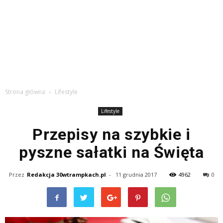
Strona główna
Lifestyle
Lifestyle
Przepisy na szybkie i
pyszne sałatki na Święta
Przez
Redakcja 30wtrampkach.pl
-
11 grudnia 2017
4962
0