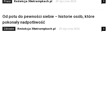
Redakcja 30wtrampkach.pl
-
29 stycznia 2026
Praca
0
Od potu do pewności siebie – historie osób, które
pokonały nadpotliwość
Redakcja 30wtrampkach.pl
-
29 stycznia 2026
Zdrowie
0