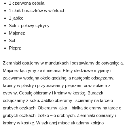
1 czerwona cebula
1 słoik buraczków w wiórkach
1 jabłko
Sok z połowy cytryny
Majonez
Sól
Pieprz
Ziemniaki gotujemy w mundurkach i odstawiamy do ostygnięcia.
Majonez łączymy ze śmietaną. Filety śledziowe myjemy i
zalewamy wodą na około godzinę, a następnie odsączamy,
kroimy w plastry i przyprawiamy pieprzem oraz sokiem z
cytryny. Cebulę obieramy i kroimy w kostkę. Buraczki
odsączamy z soku. Jabłko obieramy i ścieramy na tarce o
grubych oczkach. Obierajmy jajka – białka ścieramy na tarce o
grubych oczkach, żółtko – o drobnych. Ziemniaki obieramy i
kroimy w kostkę. W szklanej misce układamy kolejno –