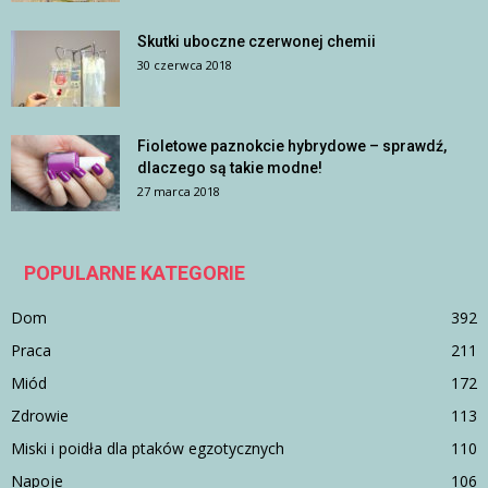
Skutki uboczne czerwonej chemii
30 czerwca 2018
Fioletowe paznokcie hybrydowe – sprawdź,
dlaczego są takie modne!
27 marca 2018
POPULARNE KATEGORIE
Dom
392
Praca
211
Miód
172
Zdrowie
113
Miski i poidła dla ptaków egzotycznych
110
Napoje
106